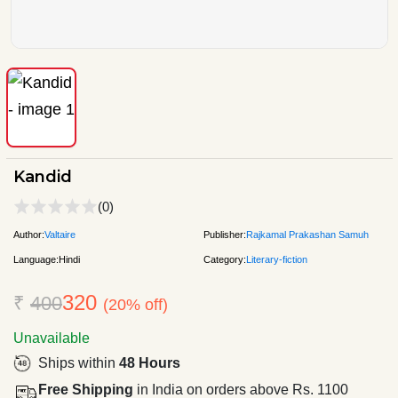
Kandid
(0)
Author:
Valtaire
Publisher:
Rajkamal Prakashan Samuh
Language:
Hindi
Category:
Literary-fiction
320
₹
400
(20% off)
Unavailable
Ships within
48 Hours
Free Shipping
in India on orders above Rs. 1100