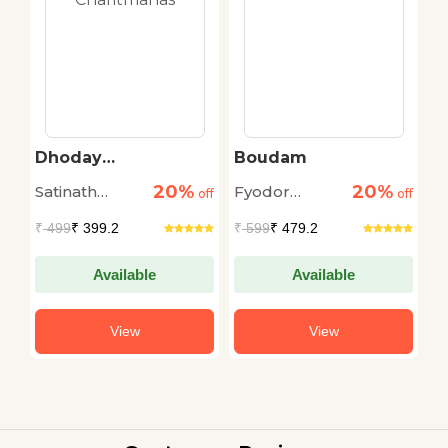
Dhoday
Boudam
C
Charitmanas
20%
20%
Satinath
Fyodor
M
off
off
off
Bhaduri
Dostoyevsky
₹
499
₹ 399.2
₹
599
₹ 479.2
₹
Available
Available
View
View