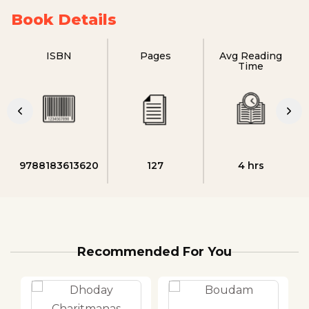
Book Details
ISBN
Pages
Avg Reading
Time
9788183613620
127
4 hrs
Recommended For You