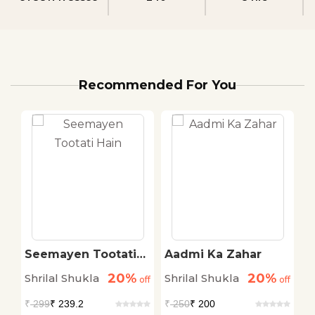
Recommended For You
Seemayen Tootati
Aadmi Ka Zahar
P
Hain
20%
20%
Shrilal Shukla
Shrilal Shukla
S
off
off
off
₹
299
₹ 239.2
₹
250
₹ 200
₹