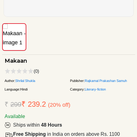
Makaan
(0)
Author:
Shrilal Shukla
Publisher:
Rajkamal Prakashan Samuh
Language:
Hindi
Category:
Literary-fiction
₹ 239.2
₹
299
(20% off)
Available
Ships within
48 Hours
Free Shipping
in India on orders above Rs. 1100