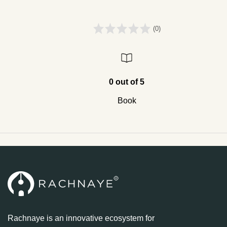
(0)
0 out of 5
Book
Rachnaye is an innovative ecosystem for