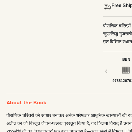
Free Shi
पौराणिक चरित्रो
सुप्रसिद्ध गुजर
एक विशिष्ट स्थान
किया है, वह जित
उतरता है।</p> <p
ISBN
‘पाँच पाण्डव’ तीस
‹
है तो अपने आपमें 
978812670
इस रोचक-रोमांचक 
बड़ी कलात्मकता से
अरण्य-संस्कृति औ
About the Book
जीवन्त चित्र इसमे
पौराणिक चरित्रों को आधार बनाकर अनेक श्रेष्ठतर आधुनिक उपन्यासों की रचना 
अतीत का जो विस्तृत जीवन-फलक प्रस्तुत किया है, वह जितना विराट् है उत
<p>मुंशी जी का ‘कृष्णावतार’ एक वृहत् उपन्यास है—सात खंडों में विभक्त। ‘पाँ