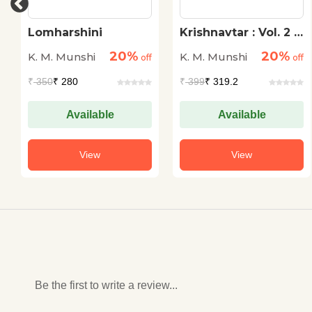
Lomharshini
Krishnavtar : Vol. 2 :
Rukmini Haran
20%
20%
K. M. Munshi
K. M. Munshi
off
off
₹
350
₹ 280
₹
399
₹ 319.2
Available
Available
View
View
Be the first to write a review...