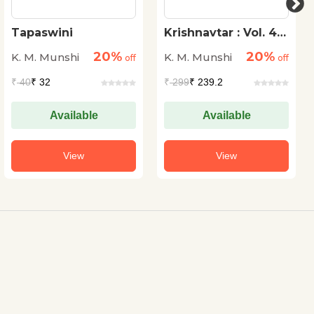
Tapaswini
Krishnavtar : Vol. 4 :
Mahabali Bheem
20%
20%
K. M. Munshi
K. M. Munshi
off
off
₹
40
₹ 32
₹
299
₹ 239.2
Available
Available
View
View