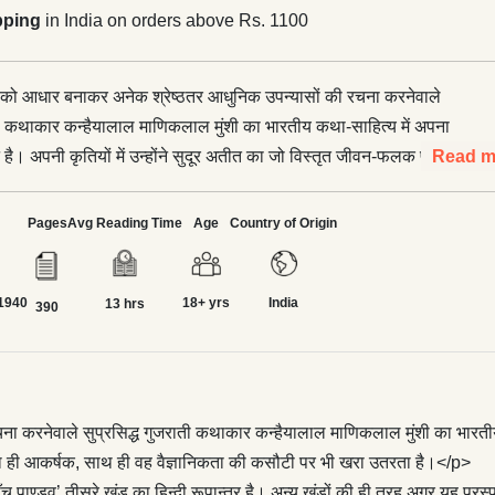
pping
in India on orders above Rs. 1100
ं को आधार बनाकर अनेक श्रेष्ठतर आधुनिक उपन्यासों की रचना करनेवाले
ाती कथाकार कन्हैयालाल माणिकलाल मुंशी का भारतीय कथा-साहित्य में अपना
 है। अपनी कृतियों में उन्होंने सुदूर अतीत का जो विस्तृत जीवन-फलक प्रस्तुत
Read m
ना विराट् है उतना ही आकर्षक, साथ ही वह वैज्ञानिकता की कसौटी पर भी खरा
>मुंशी जी का ‘कृष्णावतार’ एक वृहत् उपन्यास है—सात खंडों में विभक्त।
Pages
Avg Reading Time
Age
Country of Origin
रे खंड का हिन्दी रूपान्तर है। अन्य खंडों की ही तरह अगर यह परस्पर सम्बद्ध
एक पूरी कथा भी है। पाँचों पाण्डवों के जन्म, विकास और संघर्षों-उपलब्धियों की
1940
18+ yrs
India
गाथा में आर्यावर्त्त के महान नायक श्रीकृष्ण की विलक्षण ऐतिहासिक भूमिका
13 hrs
390
 रेखांकित हुई है। पुराकालीन आर्यों की संघर्षशील गतिविधियों, नागों की
र ‘राक्षस’ नाम से पुकारे जानेवाले प्रस्तरयुगीन मानवों की आदिम जीवनचर्या के
ं पूरी तरह से मुखर हैं।
करनेवाले सुप्रसिद्ध गुजराती कथाकार कन्हैयालाल माणिकलाल मुंशी का भारतीय कथा
ना ही आकर्षक, साथ ही वह वैज्ञानिकता की कसौटी पर भी खरा उतरता है।</p>
च पाण्डव’ तीसरे खंड का हिन्दी रूपान्तर है। अन्य खंडों की ही तरह अगर यह परस्पर 