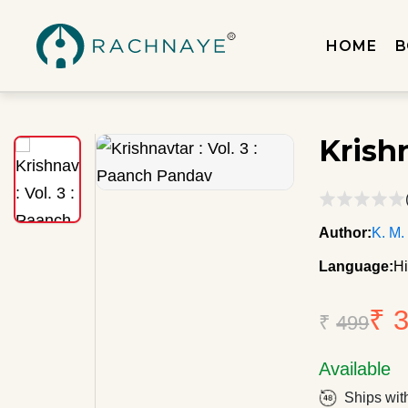
HOME
B
Krish
Author:
K. M.
Language:
Hi
₹ 
₹
499
Available
Ships wit