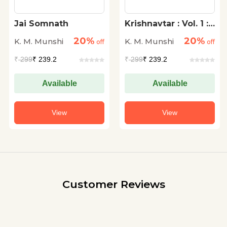
Jai Somnath
Krishnavtar : Vol. 1 :
Bansi Ki Dhun
20%
20%
K. M. Munshi
K. M. Munshi
off
off
₹
299
₹ 239.2
₹
299
₹ 239.2
Available
Available
View
View
Customer Reviews