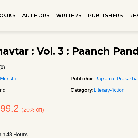
OOKS
AUTHORS
WRITERS
PUBLISHERS
RE
navtar : Vol. 3 : Paanch Pan
(0)
 Munshi
Publisher:
Rajkamal Prakash
ndi
Category:
Literary-fiction
399.2
(20% off)
hin
48 Hours