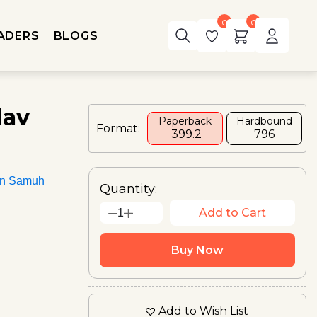
0
0
ADERS
BLOGS
dav
Paperback
Hardbound
Format:
₹ 399.2
₹796
an Samuh
Quantity:
Add to Cart
1
Buy Now
Add to Wish List