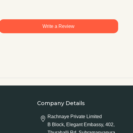
Write a Review
Company Details
Rachnaye Private Limited
B Block, Elegant Embassy, 402,
Thurahalli Rd, Subramanyapura,