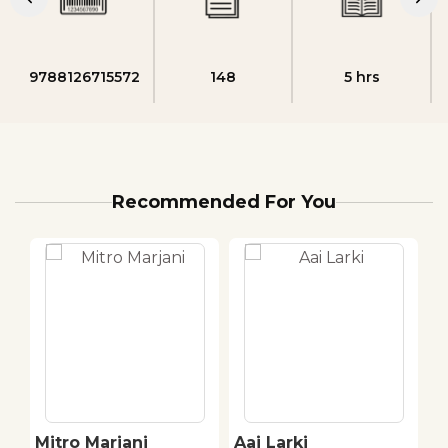
9788126715572
148
5 hrs
Recommended For You
Mitro Marjani
Aai Larki
T