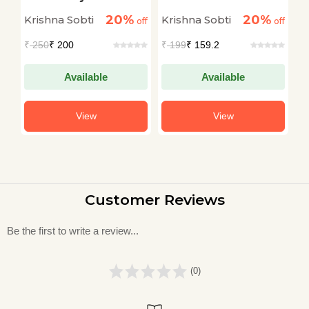
20%
20%
Krishna Sobti
Krishna Sobti
K
off
off
off
₹
250
₹ 200
₹
199
₹ 159.2
₹
Available
Available
View
View
Customer Reviews
Be the first to write a review...
(0)