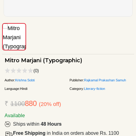
Mitro Marjani (Typographic)
(0)
Author:
Krishna Sobti
Publisher:
Rajkamal Prakashan Samuh
Language:
Hindi
Category:
Literary-fiction
880
₹
1100
(20% off)
Available
Ships within
48 Hours
Free Shipping
in India on orders above Rs. 1100