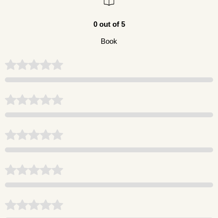
0 out of 5
Book