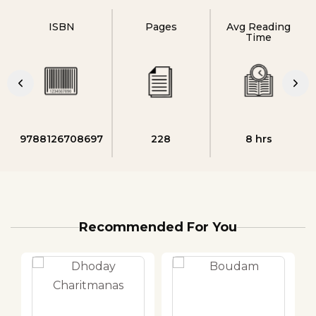
ISBN
Pages
Avg Reading
Time
9788126708697
228
8 hrs
Recommended For You