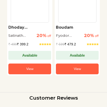
Dhoday
Boudam
C
Charitmanas
20%
20%
Satinath
Fyodor
M
off
off
off
Bhaduri
Dostoyevsky
₹
499
₹ 399.2
₹
599
₹ 479.2
₹
Available
Available
View
View
Customer Reviews