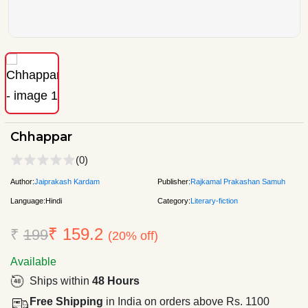
Chhappar
(0)
Author:
Jaiprakash Kardam
Publisher:
Rajkamal Prakashan Samuh
Language:
Hindi
Category:
Literary-fiction
₹ 159.2
₹
199
(20% off)
Available
Ships within
48 Hours
Free Shipping
in India on orders above Rs. 1100