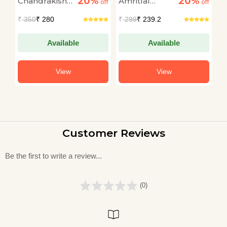
20%
20%
Chandrakishore
Amritlal
S
off
off
off
Jaiswal
Nagar
B
₹
350
₹ 280
₹
299
₹ 239.2
₹
Available
Available
View
View
Customer Reviews
Be the first to write a review...
(0)