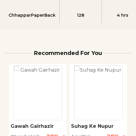
ChhapparPaperBack
128
4 hrs
Recommended For You
Gawah Gairhazir
Suhag Ke Nupur
D
C