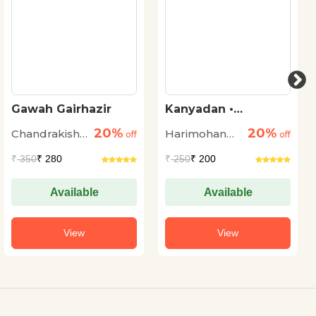
Gawah Gairhazir
Kanyadan •
Dwiragaman
20%
20%
Chandrakishore
Harimohan
off
off
Jaiswal
Jha
₹
350
₹ 280
₹
250
₹ 200
Available
Available
View
View