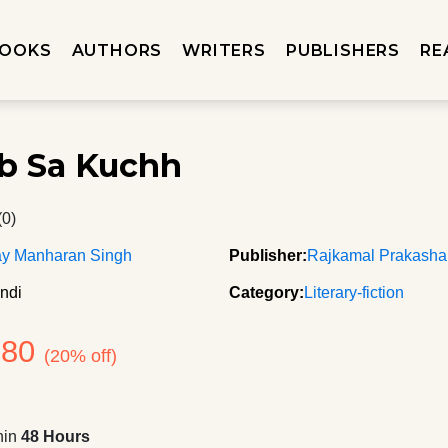
OOKS
AUTHORS
WRITERS
PUBLISHERS
RE
b Sa Kuchh
(0)
ay Manharan Singh
Publisher:
Rajkamal Prakash
ndi
Category:
Literary-fiction
280
(20% off)
hin
48 Hours