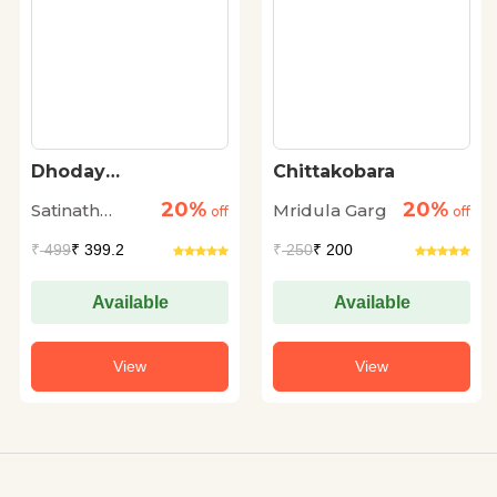
Dhoday
Chittakobara
Charitmanas
20%
20%
Satinath
Mridula Garg
off
off
Bhaduri
₹
499
₹ 399.2
₹
250
₹ 200
Available
Available
View
View