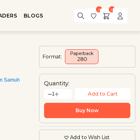
0
0
ADERS
BLOGS
Paperback
Format:
₹ 280
an Samuh
Quantity:
Add to Cart
1
Buy Now
Add to Wish List