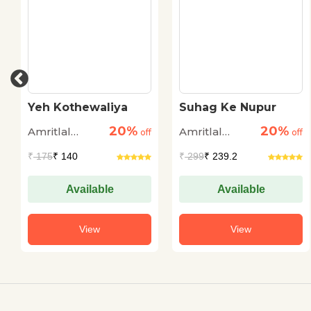
Yeh Kothewaliya
Suhag Ke Nupur
20%
20%
Amritlal
Amritlal
off
off
Nagar
Nagar
₹
175
₹ 140
₹
299
₹ 239.2
Available
Available
View
View