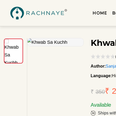
HOME
B
Khwa
Author:
Sanj
Language:
Hi
₹ 
₹
350
Available
Ships wit