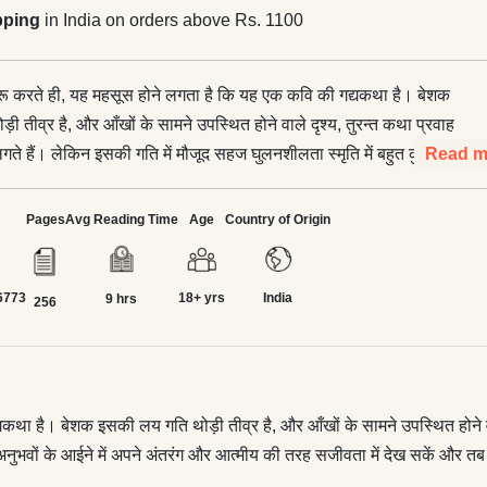
pping
in India on orders above Rs. 1100
रू करते ही, यह महसूस होने लगता है कि यह एक कवि की गद्यकथा है। बेशक
 तीव्र है, और आँखों के सामने उपस्थित होने वाले दृश्य, तुरन्त कथा प्रवाह
ए लगते हैं। लेकिन इसकी गति में मौजूद सहज घुलनशीलता स्मृति में बहुत कुछ
Read m
ि हम उसे अपने अनुभवों के आईने में अपने अंतरंग और आत्मीय की तरह
ें और तब 'ख्वाब सा कुछ' में 'सच सा कुछ' देखते हुए हम जान पाते हैं, कि
Pages
Avg Reading Time
Age
Country of Origin
 दूसरा कोई सपना है भी नहीं।</p> <p>गाँव और कस्बे के यथार्थ जीवन
ुछ इस तरह से लिखता है कि, वह ब्यौरों के चित्रण में सिमटने और सीमित हो
6773
18+ yrs
India
डम्बना और आत्म-व्यंग्य से समृद्ध रूपकीय विन्यास जैसा लगने लगता है।
9 hrs
256
 सामाजिक परिवेश, इस व्यापक व्यंजकता में एकदम घुले मिले लगते हैं।
ा और बुतरू के परिवार का अतीत और वर्तमान, लेखक की लिखत में कुछ इस
सका है कि हम उन्हें उनसे भिन्न किसी भी परिवार और परिवेश में देख और पा
>उपन्यास में यौन वर्जना ग्रस्त भारतीय समाज के जो रूप उभरते हैं, वे भी
ा है। बेशक इसकी लय गति थोड़ी तीव्र है, और आँखों के सामने उपस्थित होने वाले द
देश नहीं करते, बल्कि पूरे समाज की आत्मरुद्धता की ओर सार्थक संकेत करते
ुभवों के आईने में अपने अंतरंग और आत्मीय की तरह सजीवता में देख सकें और तब 'ख
लेकिन उपन्यास के पाठ में सबसे महत्त्वपूर्ण उसकी पठनीयता है जो विविध