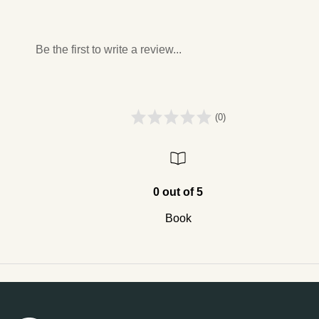
Be the first to write a review...
(0)
0 out of 5
Book