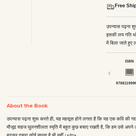
Free Shi
उपन्यास पढ़ना शु
इसकी लय गति थोड़ी
में बिला जाते हु
बचाए रखती है, क
सजीवता में देख सक
ISBN
शायद सच से बढ़कर
‹
को उपन्यासकार, क
978811999
जाने के बदले, वि
चरित्र, कथानक या
ऐंठबहार, घुमनाह
About the Book
तरह विन्यस्त हो 
सकते हैं।</p> <p
उपन्यास पढ़ना शुरू करते ही, यह महसूस होने लगता है कि यह एक कवि की गद्यकथ
केवल यथार्थ निर्
मौजूद सहज घुलनशीलता स्मृति में बहुत कुछ बचाए रखती है, कि हम उसे अपने अन
प्रतीत होते हैं। 
बढ़कर दूसरा कोई सपना है भी नहीं।</p>