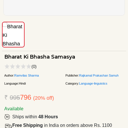
Bharat Ki Bhasha Samasya
(0)
Author:
Ramvilas Sharma
Publisher:
Rajkamal Prakashan Samuh
Language:
Hindi
Category:
Language-linguistics
796
₹
995
(20% off)
Available
Ships within
48 Hours
Free Shipping
in India on orders above Rs. 1100