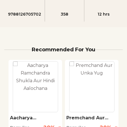
9788126705702
358
12 hrs
Recommended For You
ur
Aacharya
Premchand Aur
B
Ramchandra Shukla
Unka Yug
H