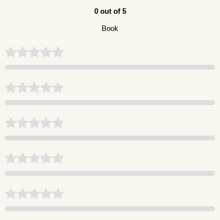
0 out of 5
Book