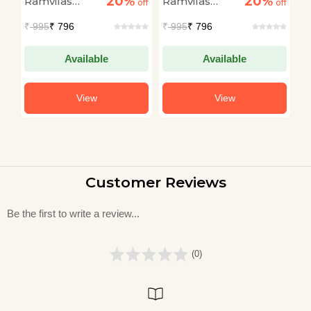
20%
20%
Ramvilas
Ramvilas
R
off
Aur Hindi Aalochana
off
off
H
S
Sharma
Sharma
S
₹
995
₹ 796
₹
995
₹ 796
₹
Available
Available
View
View
Customer Reviews
Be the first to write a review...
(0)