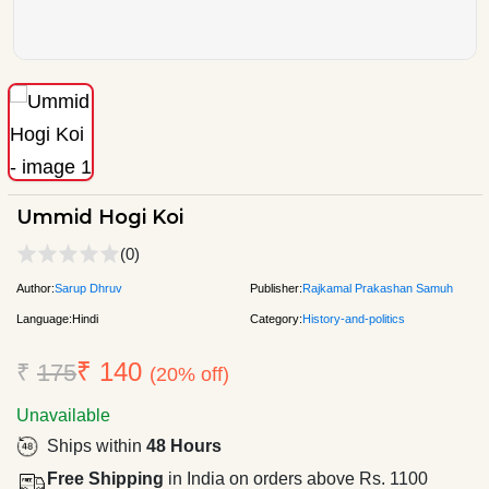
Ummid Hogi Koi
(0)
Author:
Sarup Dhruv
Publisher:
Rajkamal Prakashan Samuh
Language:
Hindi
Category:
History-and-politics
₹ 140
₹
175
(20% off)
Unavailable
Ships within
48 Hours
Free Shipping
in India on orders above Rs. 1100