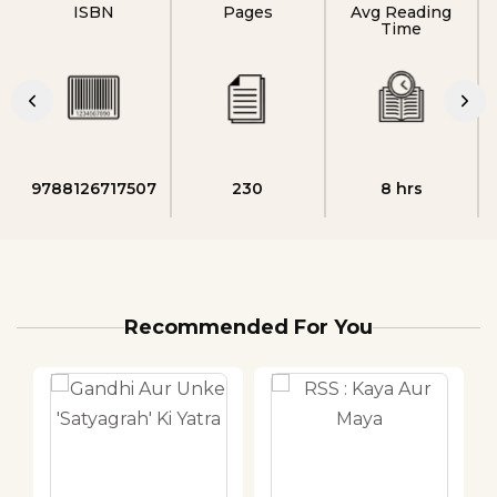
ISBN
Pages
Avg Reading
Time
9788126717507
230
8 hrs
Recommended For You