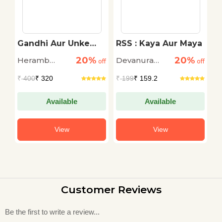
Gandhi Aur Unke
RSS : Kaya Aur Maya
L
'Satyagrah' Ki Yatra
C
20%
20%
Heramb
Devanura
S
e
off
off
off
Chaturvedi
Mahadeva
L
₹
400
₹ 320
₹
199
₹ 159.2
₹
Da
Available
Available
View
View
Customer Reviews
Be the first to write a review...