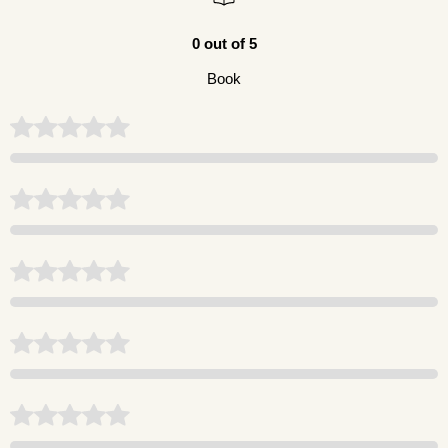
0 out of 5
Book