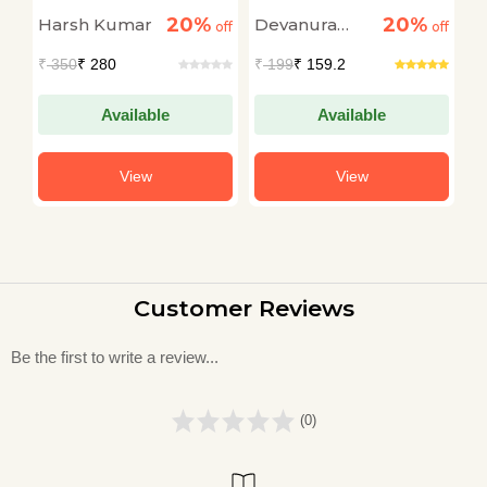
ck
Hindutva : Verdict
K
20%
20%
Harsh Kumar
Devanura
A
off
2024
off
off
B
K
Mahadeva
P
₹
350
₹ 280
₹
199
₹ 159.2
₹
Available
Available
View
View
Customer Reviews
Be the first to write a review...
(0)