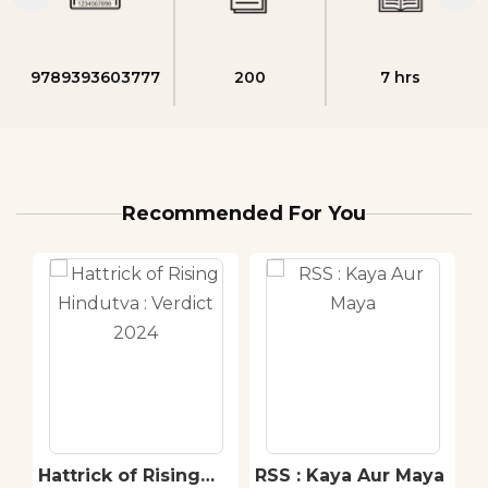
9789393603777
200
7 hrs
Recommended For You
Hattrick of Rising
RSS : Kaya Aur Maya
K