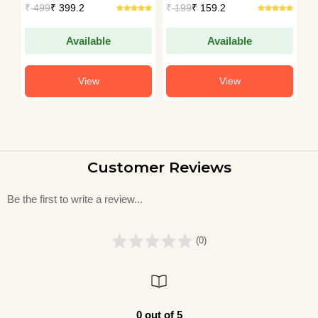
₹
499
₹ 399.2
₹
199
₹ 159.2
₹
Da
Available
Available
View
View
Customer Reviews
Be the first to write a review...
(0)
0 out of 5