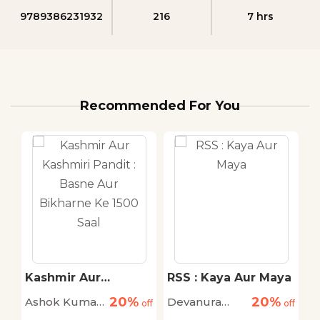
9789386231932
216
7 hrs
Recommended For You
Kashmir Aur
RSS : Kaya Aur Maya
L
Kashmiri Pandit :
C
20%
20%
Ashok Kumar
Devanura
S
off
Basne Aur Bikharne
off
off
Ke 1500 Saal
Pandey
Mahadeva
L