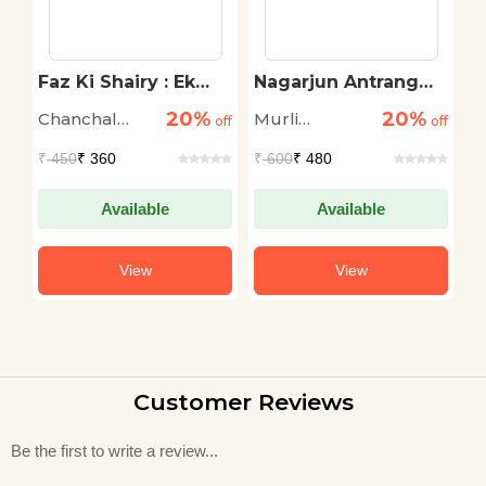
:
Faz Ki Shairy : Ek
Nagarjun Antrang
P
kh
Juda Andaj Ka Jadu
Aur Srijan-Karm
M
20%
20%
Chanchal
Murli
M
off
off
off
A
Chauhan
Manohar
M
₹
450
₹ 360
₹
600
₹ 480
₹
Prasad Singh
P
Available
Available
View
View
Customer Reviews
Be the first to write a review...