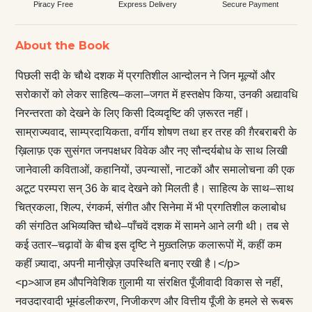
Piracy Free
Express Delivery
Secure Payment
About the Book
पिछली सदी के चौथे दशक में प्रगतिशील आन्दोलन ने जिन मूल्यों और
सरोकारों को लेकर साहित्य–कला–जगत में हस्तक्षेप किया, उनकी अद्यावधि
निरन्तरता को देखने के लिए किसी दिव्यदृष्टि की ज़रूरत नहीं।
साम्राज्यवाद, साम्प्रदायिकता, वर्गीय शोषण तथा हर तरह की ग़ैरबराबरी के
ख़िलाफ़ एक सुसंगत जनपक्षधर विवेक और नए सौन्दर्यबोध के साथ लिखी
जानेवाली कविताओं, कहानियों, उपन्यासों, नाटकों और समालोचना की एक
अटूट परम्परा सन् 36 के बाद देखने को मिलती है। साहित्य के साथ–साथ
चित्रकला, शिल्प, रंगकर्म, संगीत और सिनेमा में भी प्रगतिशील कलाबोध
की संगठित अभिव्यक्ति चौथे–पाँचवें दशक में सामने आने लगी थी। तब से
कई उतार–चढ़ावों के बीच इस दृष्टि ने मुख़्तलिफ़ कलारूपों में, कहीं कम
कहीं ज़्यादा, अपनी मानीख़ेज़ उपस्थिति बनाए रखी है।</p>
<p>आज हम औपनिवेशिक ग़ुलामी या संरक्षित पूँजीवादी विकास से नहीं,
नवउदारवादी भूमंडलीकरण, निजीकरण और वित्तीय पूँजी के हमले से रूबरू