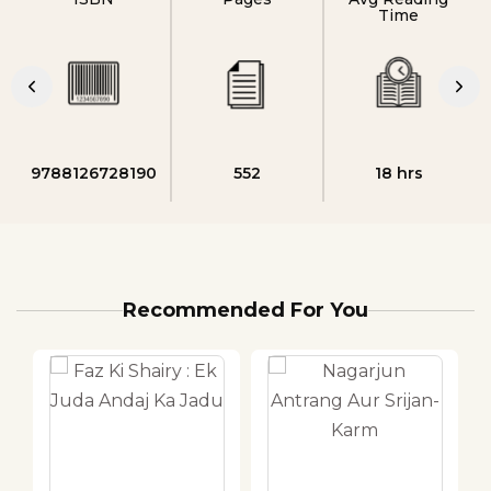
Time
9788126728190
552
18 hrs
Recommended For You