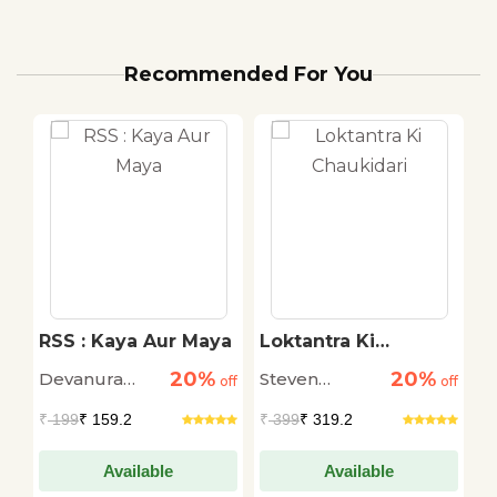
Recommended For You
RSS : Kaya Aur Maya
Loktantra Ki
K
Chaukidari
K
20%
20%
Devanura
Steven
A
off
off
off
B
K
Mahadeva
Levitsky and
P
₹
199
₹ 159.2
₹
399
₹ 319.2
₹
Daniel Ziblatt
Available
Available