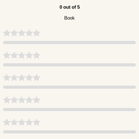
0 out of 5
Book