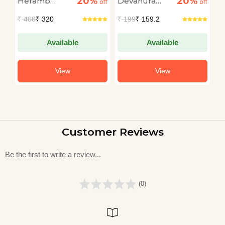
20%
20%
Heramb
Devanura
S
e
off
off
off
Chaturvedi
Mahadeva
L
₹
400
₹ 320
₹
199
₹ 159.2
₹
Da
Available
Available
View
View
Customer Reviews
Be the first to write a review...
(0)