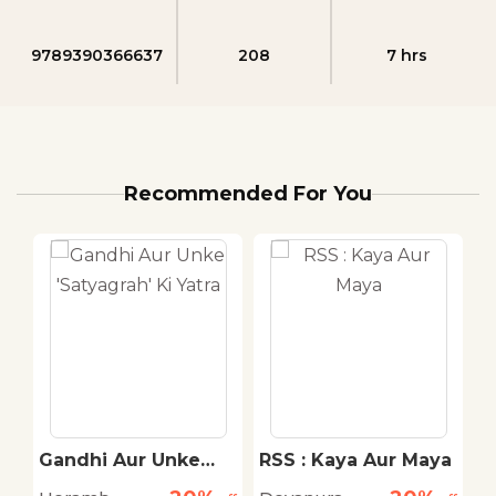
9789390366637
208
7 hrs
Recommended For You
Gandhi Aur Unke
RSS : Kaya Aur Maya
L
'Satyagrah' Ki Yatra
C