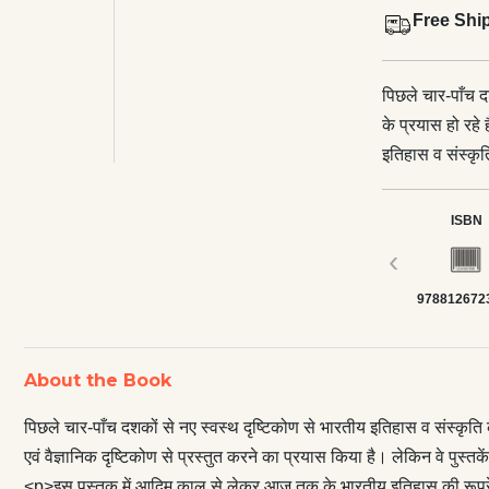
Free Shi
पिछले चार-पाँच द
के प्रयास हो रहे 
इतिहास व संस्कृति
प्रयास किया है। 
पुस्तक में आदिम
ISBN
यह पुस्तक मुख्यत
‹
गई है। चूँकि यह प
978812672
अध्यापक भी उपयो
विद्यार्थियों के ह
उनका दृष्टिकोण क्
About the Book
महाराजाओं के क़िस
भरमार नहीं है, र
पिछले चार-पाँच दशकों से नए स्वस्थ दृष्टिकोण से भारतीय इतिहास व संस्कृति क
हैं।
एवं वैज्ञानिक दृष्टिकोण से प्रस्तुत करने का प्रयास किया है। लेकिन वे पुस्तक
<p>इस पुस्तक में आदिम काल से लेकर आज तक के भारतीय इतिहास की रूपरेखा प