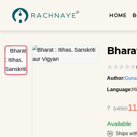
HOME
B
Bharat
Author:
Guna
Language:
Hi
1
₹
1450
Available
Ships wit