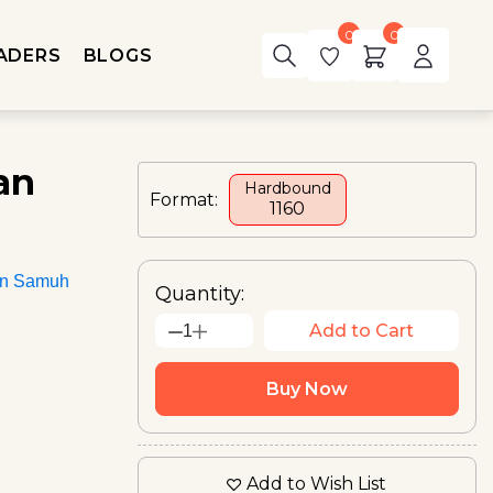
0
0
ADERS
BLOGS
yan
Hardbound
Format:
₹1160
an Samuh
Quantity:
Add to Cart
1
Buy Now
Add to Wish List