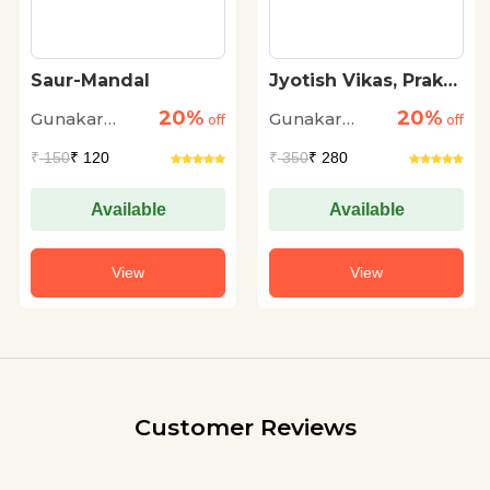
Saur-Mandal
Jyotish Vikas, Prakar
Aur Jyotirvid
20%
20%
Gunakar
Gunakar
off
off
Muley
Muley
₹
150
₹ 120
₹
350
₹ 280
Available
Available
View
View
Customer Reviews