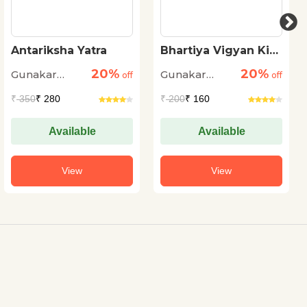
Antariksha Yatra
Bhartiya Vigyan Ki
Kahani
20%
20%
Gunakar
Gunakar
off
off
Muley
Muley
₹
350
₹ 280
₹
200
₹ 160
Available
Available
View
View