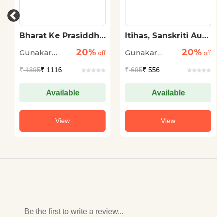
Bharat Ke Prasiddha
Itihas, Sanskriti Aur
Kile
Sampradayikta
20%
20%
Gunakar
Gunakar
off
off
Muley
Muley
₹
1395
₹ 1116
₹
695
₹ 556
Available
Available
View
View
Be the first to write a review...