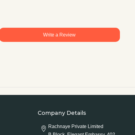
Write a Review
Company Details
Rachnaye Private Limited
B Block, Elegant Embassy, 402,