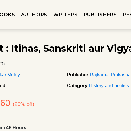
OOKS
AUTHORS
WRITERS
PUBLISHERS
RE
 : Itihas, Sanskriti aur Vig
(0)
kar Muley
Publisher:
Rajkamal Prakash
ndi
Category:
History-and-politics
160
(20% off)
hin
48 Hours