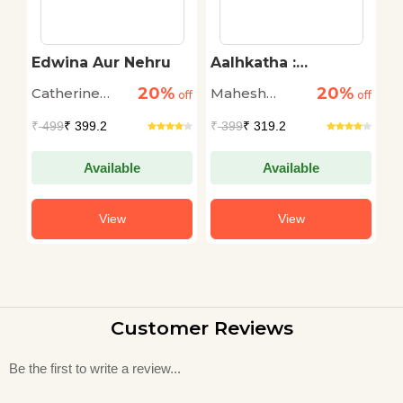
Edwina Aur Nehru
Aalhkatha :
C
Veergatha Ka
20%
20%
Catherine
Mahesh
G
off
off
Aatmahanta Adhyay
off
Clement
Katare
C
₹
499
₹ 399.2
₹
399
₹ 319.2
₹
Available
Available
View
View
Customer Reviews
Be the first to write a review...