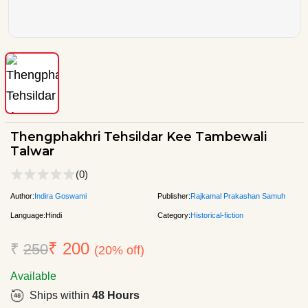
Thengphakhri Tehsildar Kee Tambewali
Talwar
(0)
Author:
Indira Goswami
Publisher:
Rajkamal Prakashan Samuh
Language:
Hindi
Category:
Historical-fiction
₹ 200
₹
250
(20% off)
Available
Ships within
48 Hours