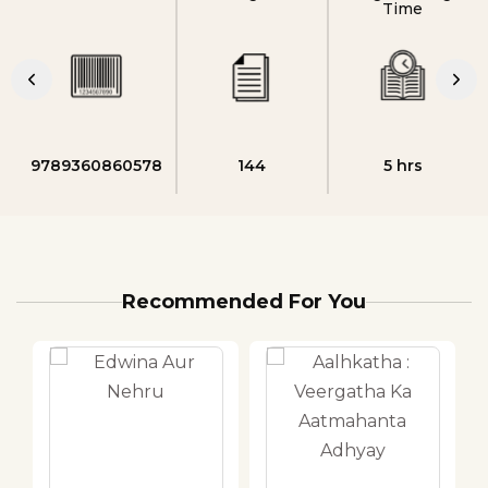
Time
9789360860578
144
5 hrs
Recommended For You