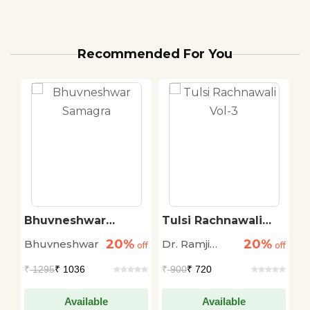
Recommended For You
Bhuvneshwar
Tulsi Rachnawali
M
Samagra
Vol-3
P
20%
20%
Bhuvneshwar
Dr. Ramji
M
off
off
off
V
Tiwari
J
₹
1295
₹ 1036
₹
900
₹ 720
₹
Available
Available