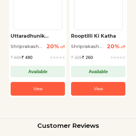
Uttaradhunik
Rooptilli Ki Katha
J
Avadharnayen
20%
20%
Shriprakash
Shriprakash
S
off
off
off
Mishra
Mishra
M
₹
600
₹ 480
₹
325
₹ 260
₹
Available
Available
View
View
Customer Reviews