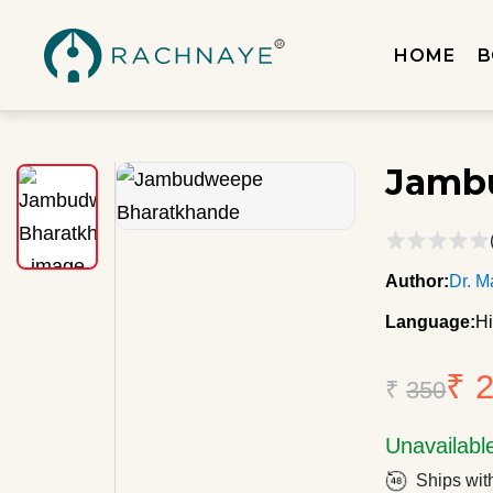
HOME
B
Jamb
Author:
Dr. M
Language:
Hi
₹ 
₹
350
Unavailabl
Ships wit