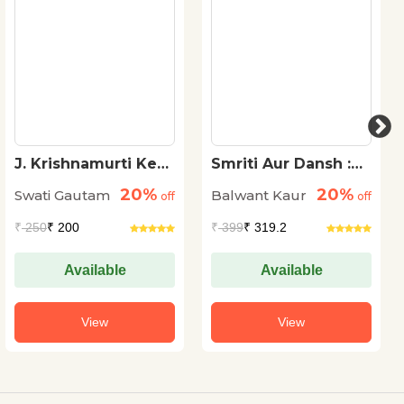
J. Krishnamurti Ke
Smriti Aur Dansh :
Darshnik Vichar
Vibhajan, Nirantarata
20%
20%
Swati Gautam
Balwant Kaur
off
Aur Teesri Pirhi
off
₹
250
₹ 200
₹
399
₹ 319.2
Available
Available
View
View