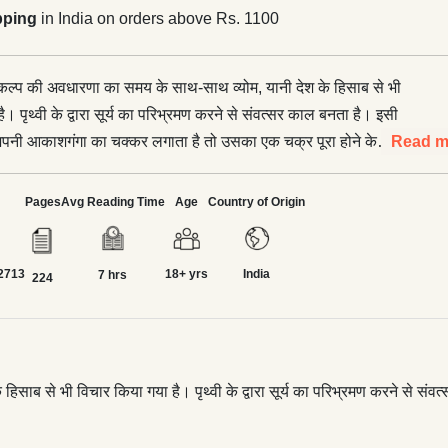
pping
in India on orders above Rs. 1100
ं कल्प की अवधारणा का समय के साथ-साथ व्योम, यानी देश के हिसाब से भी
ै। पृथ्वी के द्वारा सूर्य का परिभ्रमण करने से संवत्सर काल बनता है। इसी
 अपनी आकाशगंगा का चक्कर लगाता है तो उसका एक चक्र पूरा होने के
Read m
काशगंगा भी इस ब्रह्मांड में किसी ध्रुवतारे या
य तारे का चक्कर लगाती है, उसके एक चक्कर की गणना को ही कल्प कहा गया।
Pages
Avg Reading Time
Age
Country of Origin
ाशगंगा के बाहरी इलाके में स्थित है और उसके केंद्र की परिक्रमा कर रहा
रमा पूरी करने में लगभग 22.5 से 25 करोड़ वर्ष लग जाते हैं। —इसी पुस्तक
2713
18+ yrs
India
7 hrs
224
ारत को विशिष्ट बनाती है। कालचक्र, युगचक्र, ऋतुचक्र, धर्मचक्र,
क्र के विधान भारतीय सांस्कृतिक चेतना में समाए हुए हैं। सनातन के
य चिंतन की वैज्ञानिकता और भारतीय जीवन-मूल्यों की पुनर्स्थापना करती
नीय कृति।
हिसाब से भी विचार किया गया है। पृथ्वी के द्वारा सूर्य का परिभ्रमण करने से स