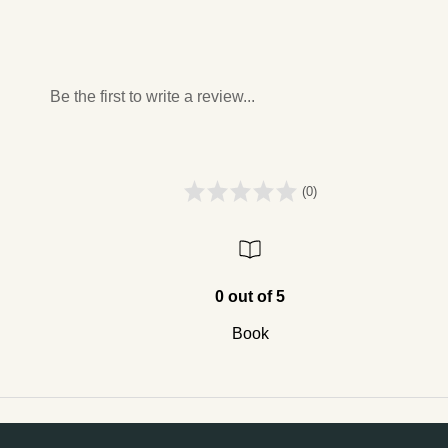
Be the first to write a review...
(0)
0 out of 5
Book