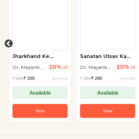
Jharkhand Ke
Sanatan Utsav Ka
Anjane Khel
Desh
20%
20%
Dr. Mayank
Dr. Mayank
off
off
Murari
Murari
₹
250
₹ 200
₹
350
₹ 280
Available
Available
View
View