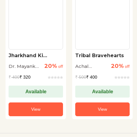
Jharkhand Ki
Tribal Bravehearts
Lokkathayen
20%
20%
Dr. Mayank
Achal
off
off
Murari
Priyadarshy
₹
400
₹ 320
₹
500
₹ 400
Available
Available
View
View