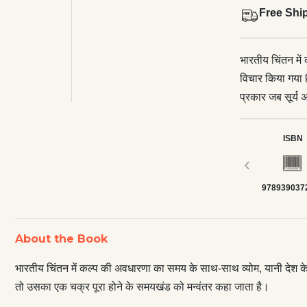
Free Shi
भारतीय चिंतन मे
विचार किया गया ह
प्रकार जब सूर्य
समयखंड को मन्वंतर कहा जाता है। इस प्रकार आ
सप्तर्षि या अन्
ISBN
हमारा सौरमंडल आक
‹
है। इसे एक परिक्
978939037
से भारतीय जीवन में देश और काल है। काल के साथ गति है और गति के संग जीवनदर्शन जुड़ा
है। यह बात ही भ
भाग्यचक्र और कर्मच
About the Book
माहात्म्य, भारती
विचारोत्तेजक पठ
भारतीय चिंतन में कल्प की अवधारणा का समय के साथ-साथ व्योम, यानी देश के 
तो उसका एक चक्र पूरा होने के समयखंड को मन्वंतर कहा जाता है।