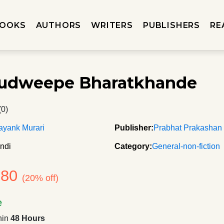
OOKS
AUTHORS
WRITERS
PUBLISHERS
RE
udweepe Bharatkhande
(0)
ayank Murari
Publisher:
Prabhat Prakashan
ndi
Category:
General-non-fiction
280
(20% off)
e
hin
48 Hours