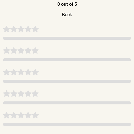
0 out of 5
Book