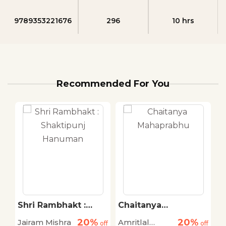
9789353221676
296
10 hrs
Recommended For You
Shri Rambhakt :
Chaitanya
A
Shaktipunj Hanuman
Mahaprabhu
20%
20%
Jairam Mishra
Amritlal
N
off
off
off