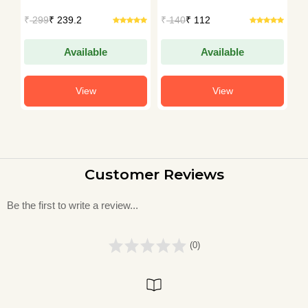
Nagar
₹
299
₹ 239.2
₹
140
₹ 112
₹
Available
Available
View
View
Customer Reviews
Be the first to write a review...
(0)