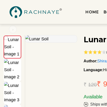
HOME
B
›
Lunar
Author:
Shira
Language:
Hi
₹ 
₹
120
Available
Ships wit