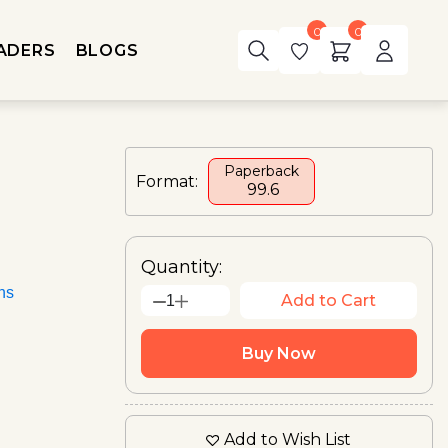
0
0
ADERS
BLOGS
Paperback
Format:
₹ 99.6
Quantity:
ons
Add to Cart
1
Buy Now
Add to Wish List