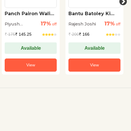
Panch Pairon Wali
Bantu Batoley Ki
Hathi
Karamati Kursi
17%
17%
Piyush
Rajesh Joshi
off
off
Sekseriya
₹
175
₹ 145.25
₹
200
₹ 166
Available
Available
View
View