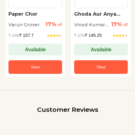
Paper Chor
Ghoda Aur Anya
Kahaniyan
17%
17%
Varun Grover
Vinod Kumar
off
off
Shukla
₹
190
₹ 157.7
₹
175
₹ 145.25
Available
Available
View
View
Customer Reviews