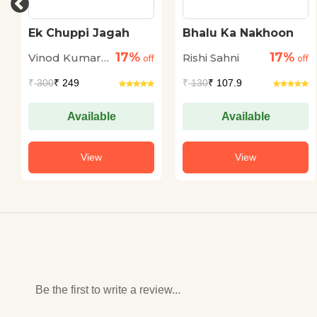
Ek Chuppi Jagah
Bhalu Ka Nakhoon
17%
17%
Vinod Kumar
Rishi Sahni
off
off
Shukla
₹
300
₹ 249
₹
130
₹ 107.9
Available
Available
View
View
Be the first to write a review...