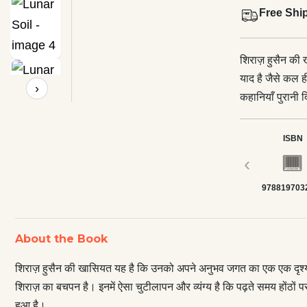
Free Shi
शिराज़ हुसैन की
याद है जैसे कल ही
›
कहानियाँ पुरानी 
और व्‍यंग्‍य है क
अच्‍छी फिल्‍में द
ISBN
‹
978819703
About the Book
शिराज़ हुसैन की खासियत यह है कि उनको अपने अनुभव जगत का एक एक दृश्‍य और 
शिराज़ का बचपन है। इनमें ऐसा चुटीलापन और व्‍यंग्‍य है कि पढ़ते समय होंठों 
हुआ है।