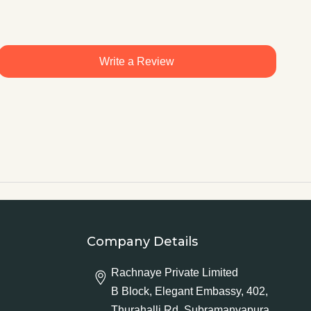
Write a Review
Company Details
Rachnaye Private Limited
B Block, Elegant Embassy, 402,
Thurahalli Rd, Subramanyapura,