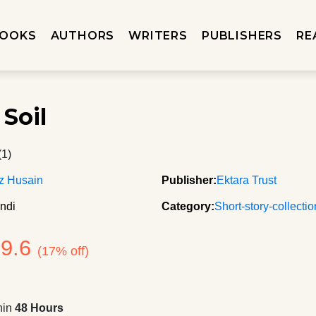
OOKS
AUTHORS
WRITERS
PUBLISHERS
RE
 Soil
(1)
z Husain
Publisher:
Ektara Trust
ndi
Category:
Short-story-collecti
99.6
(17% off)
hin
48 Hours