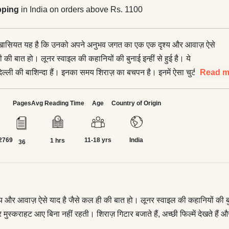
pping
in India on orders above Rs. 1100
 खासियत यह है कि उनको अपने अनुभव जगत का एक एक दृश्‍य और आवाज़ ऐसे
 की बात हो। लूनर स्‍वाइल की कहानियों की बुनाई इन्‍हीं से हुई है। ये
दिल्‍ली की बाशिन्‍दा हैं। इनका समय शिराज़ का बचपन है। इनमें ऐसा चुटीलापन
Read m
ि पढ़ते समय होंठों पर मुस्‍कराहट आए बिना नहीं रहती। शिराज़ गिटार बजाते हैं,
ेखते हैं और चित्र भी बनाते हैं। इन रोशन चीज़ों के असर से उनका लेखन भी
Pages
Avg Reading Time
Age
Country of Origin
जगमगाता हुआ है। Age 12+
2769
11-18 yrs
India
1 hrs
36
आवाज़ ऐसे याद है जैसे कल ही की बात हो। लूनर स्‍वाइल की कहानियों की बुनाई इन्
पर मुस्‍कराहट आए बिना नहीं रहती। शिराज़ गिटार बजाते हैं, अच्‍छी फिल्‍में देखते 