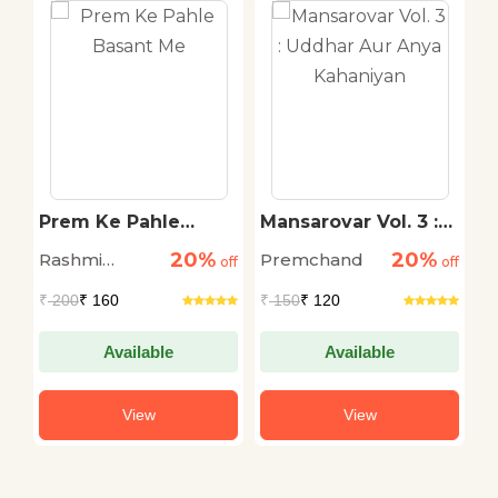
Prem Ke Pahle
Mansarovar Vol. 3 :
M
Basant Me
Uddhar Aur Anya
L
20%
20%
Rashmi
Premchand
P
off
off
Kahaniyan
off
k
Bhardwaj
₹
200
₹ 160
₹
150
₹ 120
₹
Available
Available
View
View