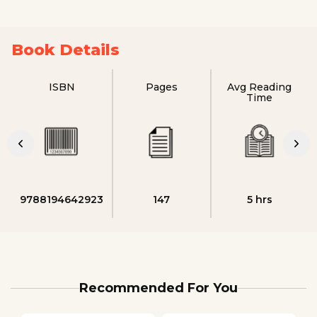
Book Details
ISBN
Pages
Avg Reading
Time
9788194642923
147
5 hrs
Recommended For You