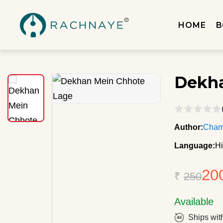
HOME
B
Dekha
Author:
Cham
Language:
Hi
20
₹
250
Available
Ships wit