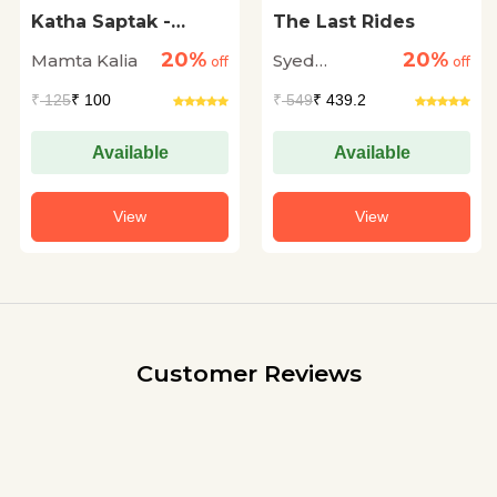
Katha Saptak -
The Last Rides
Mamta Kalia
20%
20%
Mamta Kalia
Syed
off
off
Muhammad
₹
125
₹ 100
₹
549
₹ 439.2
Ashraf
Available
Available
View
View
Customer Reviews