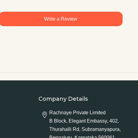
Write a Review
Company Details
Rachnaye Private Limited
B Block, Elegant Embassy, 402,
Thurahalli Rd, Subramanyapura,
Bengaluru, Karnataka 560061