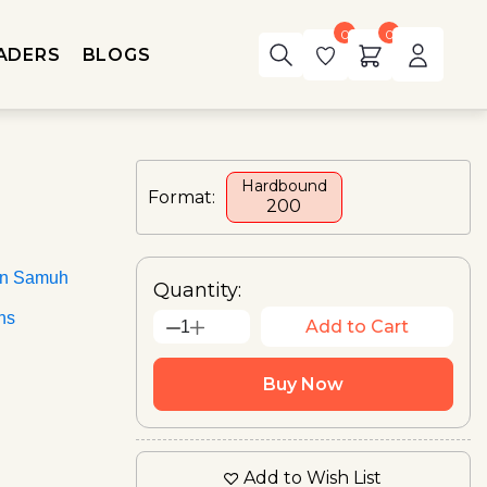
0
0
ADERS
BLOGS
Hardbound
Format:
₹200
an Samuh
Quantity:
ons
Add to Cart
1
Buy Now
Add to Wish List