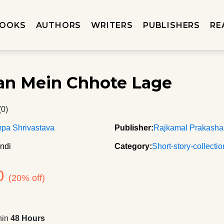
OOKS
AUTHORS
WRITERS
PUBLISHERS
RE
n Mein Chhote Lage
(0)
pa Shrivastava
Publisher:
Rajkamal Prakash
ndi
Category:
Short-story-collecti
0
(20% off)
hin
48 Hours