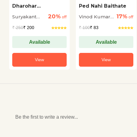
Dharohar
Ped Nahi Baithate
Kahaniyaan :
20%
17%
Suryakant
Vinod Kumar
Suryakant Tripathi
off
off
‘Nirala’
Tripathi
Shukla
₹
250
₹ 200
₹
100
₹ 83
'Nirala'
Available
Available
View
View
Be the first to write a review...