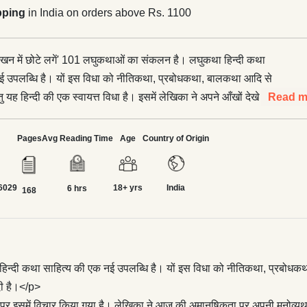
pping
in India on orders above Rs. 1100
‘देखन में छोटे लगें' 101 लघुकथाओं का संकलन है। लघुकथा हिन्दी कथा
ई उपलब्धि है। यों इस विधा को नीतिकथा, प्रबोधकथा, बालकथा आदि से
तु यह हिन्दी की एक स्वायत्त विधा है। इसमें लेखिका ने अपने आँखों देखे सत्य
Read m
यथार्थ को अभिव्यक्ति दी है।</p> <p>इस कृति का फलक बड़ा व्यापक है।
प्राय: प्रत्येक पक्ष पर इसमें विचार किया गया है। लेखिका ने आज की
Pages
Avg Reading Time
Age
Country of Origin
नी मनोव्यथा व्यक्त की है, राजनीतिक विसंगतियों के प्रति आक्रोश व्यक्त
—दुर्बलों के प्रति करुणा को स्वर दिया है। प्रस्तुत कथा-संकलन पाठकों के
6029
18+ yrs
India
ंग्रहणीय है।
6 hrs
168
हिन्दी कथा साहित्य की एक नई उपलब्धि है। यों इस विधा को नीतिकथा, प्रबोधकथा,
 दी है।</p>
पर इसमें विचार किया गया है। लेखिका ने आज की अमानुषिकता पर अपनी मनोव्यथा व्