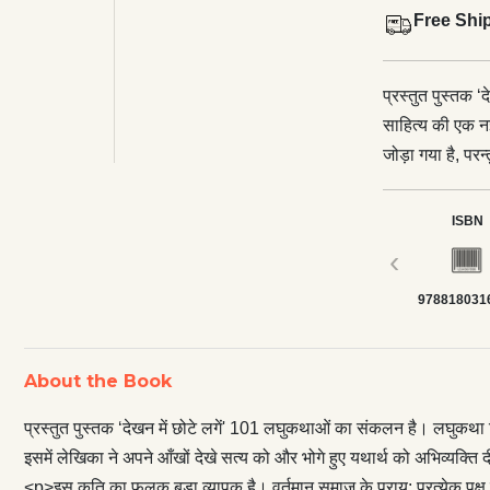
Free Shi
प्रस्तुत पुस्तक 
साहित्य की एक न
जोड़ा गया है, परन्
को और भोगे हुए 
वर्तमान समाज के 
ISBN
अमानुषिकता पर अप
‹
किया है तो दीनों
978818031
लिए पठनीय एवं स
About the Book
प्रस्तुत पुस्तक ‘देखन में छोटे लगें' 101 लघुकथाओं का संकलन है। लघुकथा 
इसमें लेखिका ने अपने आँखों देखे सत्य को और भोगे हुए यथार्थ को अभिव्यक्ति
<p>इस कृति का फलक बड़ा व्यापक है। वर्तमान समाज के प्राय: प्रत्येक पक्ष 