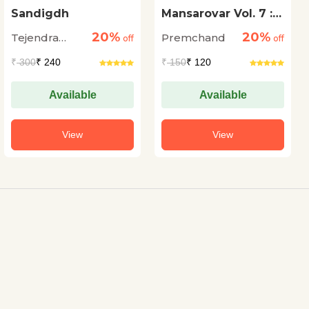
Sandigdh
Mansarovar Vol. 7 :
Jail Aur Anya
20%
20%
Tejendra
Premchand
off
Kahaniyan
off
Sharma
₹
300
₹ 240
₹
150
₹ 120
Available
Available
View
View