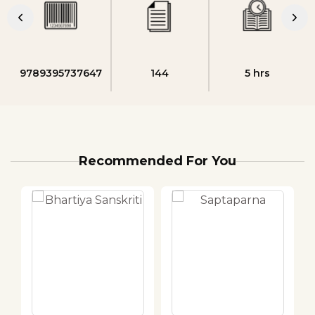
9789395737647
144
5 hrs
Recommended For You