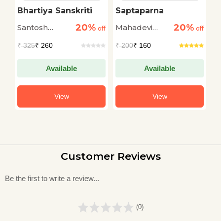
Bhartiya Sanskriti
Saptaparna
H
I
20%
20%
Santosh
Mahadevi
Sa
n
off
off
off
Kumar
Verma
₹
325
₹ 260
₹
200
₹ 160
₹
Chaturvedi
Available
Available
View
View
Customer Reviews
Be the first to write a review...
(0)