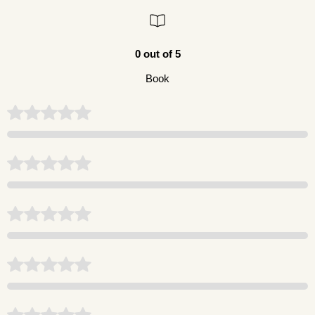
0 out of 5
Book