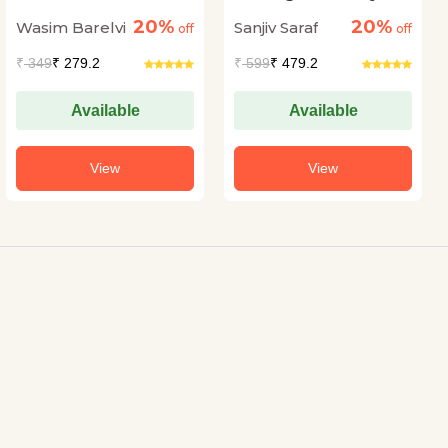
Hoti Hai
20%
20%
Wasim Barelvi
Sanjiv Saraf
off
off
₹
349
₹ 279.2
₹
599
₹ 479.2
Available
Available
View
View