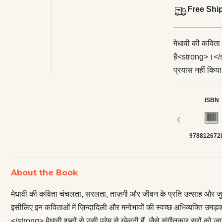
Free Shi
मेधावी की कविता
है<strong>।</str
प्रयास नहीं किय
मनोभावों की स्व
कविताएँ प्रकृति क
ISBN
हैं<strong>।</str
‹
जगाते हैं<stro
978812672
About the Book
मेधावी की कविता चंचलता, सरलता, ताज़गी और जीवन के प्रति उत्साह और जु
इसीलिए इन कविताओं में ज़िन्दादिली और मनोभावों की स्वच्छ अभिव्यक्ति उमड़
</strong> मेधावी शब्दों से उसी प्रेम से खेलती हैं, जैसे संगीतकार सुरों क