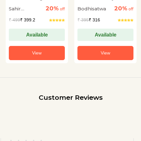
Sangam Hein
20%
20%
Sahir
Bodhisatwa
off
off
Ludhianvi
₹
499
₹ 399.2
₹
395
₹ 316
Available
Available
View
View
Customer Reviews