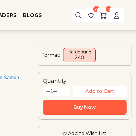
0
0
ADERS
BLOGS
Hardbound
Format:
₹240
an Samuh
Quantity:
Add to Cart
1
Buy Now
Add to Wish List