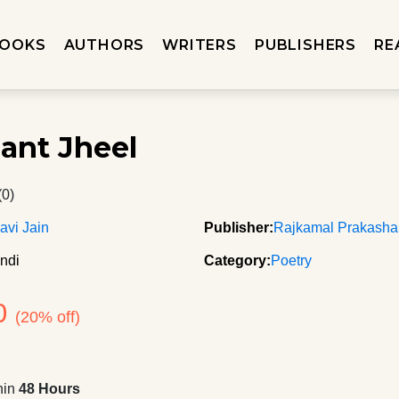
OOKS
AUTHORS
WRITERS
PUBLISHERS
RE
ant Jheel
(0)
vi Jain
Publisher:
Rajkamal Prakash
ndi
Category:
Poetry
0
(20% off)
hin
48 Hours