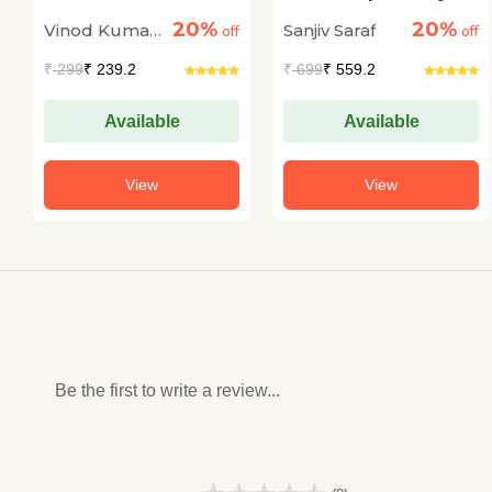
Khatkhataata Hai
Sher
20%
20%
Vinod Kumar
Sanjiv Saraf
off
off
Shukla
₹
299
₹ 239.2
₹
699
₹ 559.2
Available
Available
View
View
Be the first to write a review...