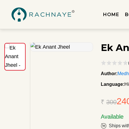
HOME
B
Ek An
Author:
Medha
Language:
Hi
24
₹
300
Available
Ships wit