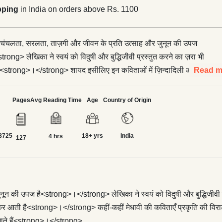
pping
in India on orders above Rs. 1100
 चंचलता, सरलता, ताज़गी और जीवन के प्रति उत्साह और जुनून की उपज
ong> लेखिका ने स्वयं को विदुषी और बुद्धिजीवी प्रस्तुत करने का ज़रा भी
ा<strong>।</strong> शायद इसीलिए इन कविताओं में ज़िन्दादिली और
Read m
च्छ अभिव्यक्ति उमड़कर आती है<strong>।</strong> कहीं-कहीं मेधावी की
ी विराट धारा में डुबकी लगाती हैं तो कहीं अध्यात्म की ओर प्रेरित होती
Pages
Avg Reading Time
Age
Country of Origin
ong> मेधावी शब्दों से उसी प्रेम से खेलती हैं, जैसे संगीतकार सुरों को
ng>।</strong>
8725
18+ yrs
India
4 hrs
127
नून की उपज है<strong>।</strong> लेखिका ने स्वयं को विदुषी और बुद्धिजीवी
कर आती है<strong>।</strong> कहीं-कहीं मेधावी की कविताएँ प्रकृति की विराट धा
ो जगाते हैं<strong>।</strong>