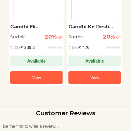
Gandhi Ek
Gandhi Ke Desh
B
Asambhav
Mein
l
20%
20%
Sudhir
Sudhir
S
off
Sambhavna
off
off
Chandra
Chandra
C
₹
299
₹ 239.2
₹
595
₹ 476
₹
Available
Available
View
View
Customer Reviews
Be the first to write a review...