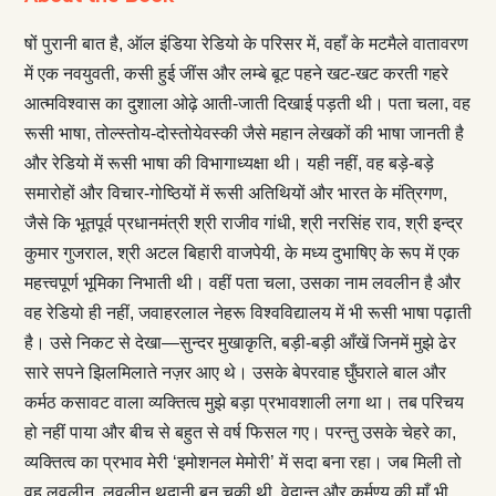
षों पुरानी बात है, ऑल इंडिया रेडियो के परिसर में, वहाँ के मटमैले वातावरण
में एक नवयुवती, कसी हुई जींस और लम्बे बूट पहने खट-खट करती गहरे
आत्मविश्वास का दुशाला ओढ़े आती-जाती दिखाई पड़ती थी। पता चला, वह
रूसी भाषा, तोल्स्तोय-दोस्तोयेवस्की जैसे महान लेखकों की भाषा जानती है
और रेडियो में रूसी भाषा की विभागाध्यक्षा थी। यही नहीं, वह बड़े-बड़े
समारोहों और विचार-गोष्ठियों में रूसी अतिथियों और भारत के मंत्रिगण,
जैसे कि भूतपूर्व प्रधानमंत्री श्री राजीव गांधी, श्री नरसिंह राव, श्री इन्द्र
कुमार गुजराल, श्री अटल बिहारी वाजपेयी, के मध्य दुभाषिए के रूप में एक
महत्त्वपूर्ण भूमिका निभाती थी। वहीं पता चला, उसका नाम लवलीन है और
वह रेडियो ही नहीं, जवाहरलाल नेहरू विश्वविद्यालय में भी रूसी भाषा पढ़ाती
है। उसे निकट से देखा—सुन्दर मुखाकृति, बड़ी-बड़ी आँखें जिनमें मुझे ढेर
सारे सपने झिलमिलाते नज़र आए थे। उसके बेपरवाह घुँघराले बाल और
कर्मठ कसावट वाला व्यक्तित्व मुझे बड़ा प्रभावशाली लगा था। तब परिचय
हो नहीं पाया और बीच से बहुत से वर्ष फिसल गए। परन्तु उसके चेहरे का,
व्यक्तित्व का प्रभाव मेरी ‘इमोशनल मेमोरी’ में सदा बना रहा। जब मिली तो
वह लवलीन, लवलीन थदानी बन चुकी थी, वेदान्त और कर्मण्य की माँ भी,