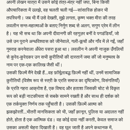
अपनी लेखन यात्रा में उसने कोई तंत्र-मंत्र नहीं जपा, बिना किसी
औपचारिकता में उलझे, वह चलती चली गई—सांसारिक होकर भी
तपस्विनी। जब भी मैं उसे देखती, मुझे लगता, कृष्ण भक्त मीरा की तरह
लवलीन सन्त-महात्माओं के बताए निर्गुण शब्द से अलग, सगुण प्रेम में लीन
है। यह भी सच था कि अपनी दीवानगी की रहगुज़र बनीं वे पगडंडियाँ, जो
उसे उन पुराने अन्धविश्वास को जीनेवाले, गली-कूचों और गाँव में ले गईं, जहाँ
गुमराह करनेवाला अँधेरा पसरा हुआ था। लवलीन ने अपनी नाजुक उँगलियों
से कुरेद-कुरेदकर उन सभी कुरीतियों की दास्तानें जमा कीं जो मनुष्यत्व के
नाम पर एक-एक कालिख जैसी थीं।
उसकी फ़िल्में मैंने देखी हैं...वह फ़ॉर्मूलाबद्ध फ़िल्में नहीं थीं, उनमें सामाजिक
कुरीतियों (विशेष रूप से स्त्री के प्रति समाज का दृष्टिकोण, विसंगतियाँ)
के प्रति गहरा आक्रोश है, एक विषाद और हताशा जिसकी चोट से विकृत
रूप को बड़ी नाटकीयता से सबके सामने रखती है और साथ ही दर्शक को
एक तर्कयुक्त निर्णय तक पहुँचाती है। उसकी फ़िल्में आत्मा को
झकझोरतीं...भीतरी मानसिकता को भी, जहाँ क़ानून, पुलिस या अदालत नहीं
होते, होता है एक आत्मिक दंड। वह कोई दावा नहीं करती, केवल समाज को
उसका असली चेहरा दिखाती है। वह घुल जाती है अपने कथानक में,