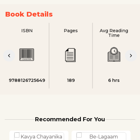
Book Details
ISBN
Pages
Avg Reading
Time
9788126725649
189
6 hrs
Recommended For You