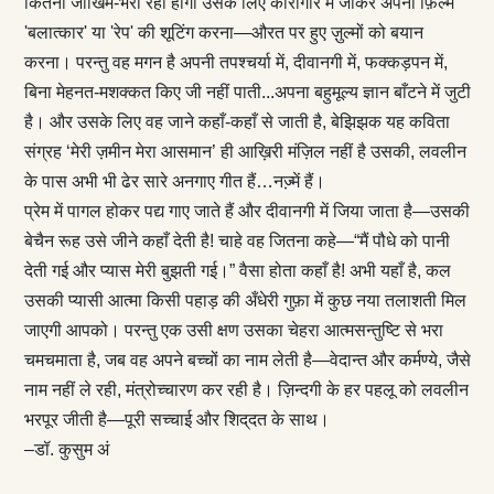
कितना जोखिम-भरा रहा होगा उसके लिए कारागार में जाकर अपनी फ़िल्म
'बलात्कार' या 'रेप' की शूटिंग करना—औरत पर हुए ज़ुल्मों को बयान
करना। परन्तु वह मगन है अपनी तपश्चर्या में, दीवानगी में, फक्कड़पन में,
बिना मेहनत-मशक्कत किए जी नहीं पाती...अपना बहुमूल्य ज्ञान बाँटने में जुटी
है। और उसके लिए वह जाने कहाँ-कहाँ से जाती है, बेझिझक यह कविता
संग्रह ‘मेरी ज़मीन मेरा आसमान’ ही आख़िरी मंज़िल नहीं है उसकी, लवलीन
के पास अभी भी ढेर सारे अनगाए गीत हैं…नज्‍़में हैं।
प्रेम में पागल होकर पद्य गाए जाते हैं और दीवानगी में जिया जाता है—उसकी
बेचैन रूह उसे जीने कहाँ देती है! चाहे वह जितना कहे—“मैं पौधे को पानी
देती गई और प्यास मेरी बुझती गई।” वैसा होता कहाँ है! अभी यहाँ है, कल
उसकी प्यासी आत्मा किसी पहाड़ की अँधेरी गुफ़ा में कुछ नया तलाशती मिल
जाएगी आपको। परन्तु एक उसी क्षण उसका चेहरा आत्मसन्तुष्टि से भरा
चमचमाता है, जब वह अपने बच्चों का नाम लेती है—वेदान्त और कर्मण्ये, जैसे
नाम नहीं ले रही, मंत्रोच्चारण कर रही है। ज़िन्दगी के हर पहलू को लवलीन
भरपूर जीती है—पूरी सच्चाई और शिद्‌दत के साथ।
–डॉ. कुसुम अं