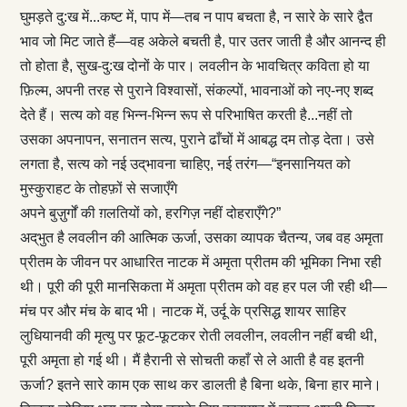
घुमड़ते दु:ख में...कष्ट में, पाप में—तब न पाप बचता है, न सारे के सारे द्वैत
भाव जो मिट जाते हैं—वह अकेले बचती है, पार उतर जाती है और आनन्‍द ही
तो होता है, सुख-दु:ख दोनों के पार। लवलीन के भावचित्र कविता हो या
फ़िल्म, अपनी तरह से पुराने विश्वासों, संकल्पों, भावनाओं को नए-नए शब्द
देते हैं। सत्य को वह भिन्न-भिन्न रूप से परिभाषित करती है...नहीं तो
उसका अपनापन, सनातन सत्य, पुराने ढाँचों में आबद्ध दम तोड़ देता। उसे
लगता है, सत्य को नई उद्‌भावना चाहिए, नई तरंग—“इनसानियत को
मुस्कुराहट के तोहफ़ों से सजाएँगे
अपने बुज़ुर्गों की ग़लतियों को, हरगिज़ नहीं दोहराएँगे?”
अद्‌भुत है लवलीन की आत्मिक ऊर्जा, उसका व्यापक चैतन्य, जब वह अमृता
प्रीतम के जीवन पर आधारित नाटक में अमृता प्रीतम की भूमिका निभा रही
थी। पूरी की पूरी मानसिकता में अमृता प्रीतम को वह हर पल जी रही थी—
मंच पर और मंच के बाद भी। नाटक में, उर्दू के प्रसिद्ध शायर साहिर
लुधियानवी की मृत्यु पर फूट-फूटकर रोती लवलीन, लवलीन नहीं बची थी,
पूरी अमृता हो गई थी। मैं हैरानी से सोचती कहाँ से ले आती है वह इतनी
ऊर्जा? इतने सारे काम एक साथ कर डालती है बिना थके, बिना हार माने।