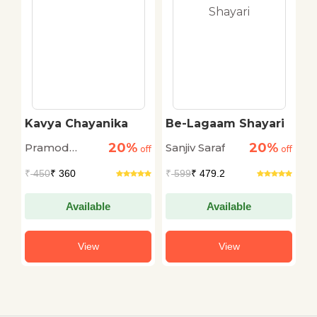
Kavya Chayanika
Be-Lagaam Shayari
H
S
20%
20%
Pramod
Sanjiv Saraf
Sa
off
off
off
Kovaprath
₹
450
₹ 360
₹
599
₹ 479.2
₹
Available
Available
View
View