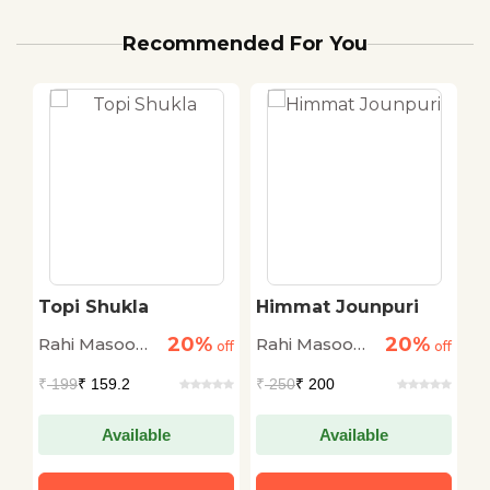
Recommended For You
Topi Shukla
Himmat Jounpuri
K
20%
20%
Rahi Masoom
Rahi Masoom
R
off
off
off
Raza
Raza
R
₹
199
₹ 159.2
₹
250
₹ 200
₹
Available
Available