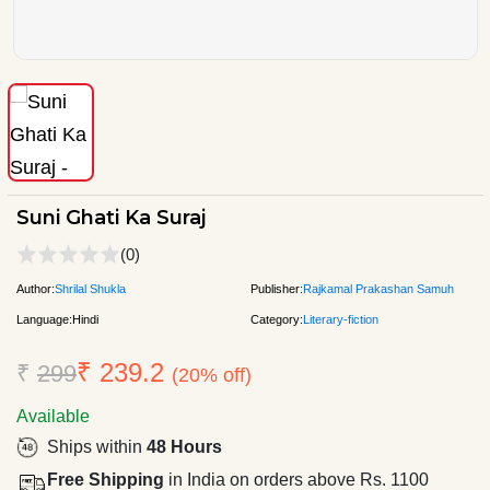
Suni Ghati Ka Suraj
(0)
Author:
Shrilal Shukla
Publisher:
Rajkamal Prakashan Samuh
Language:
Hindi
Category:
Literary-fiction
₹ 239.2
₹
299
(20% off)
Available
Ships within
48 Hours
Free Shipping
in India on orders above Rs. 1100