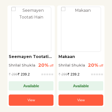
Seemayen Tootati
Makaan
B
Hain
20%
20%
Shrilal Shukla
Shrilal Shukla
S
off
off
off
₹
299
₹ 239.2
₹
299
₹ 239.2
₹
Available
Available
View
View