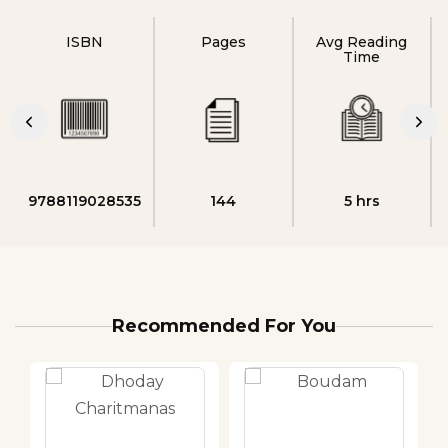
ISBN
Pages
Avg Reading
Time
9788119028535
144
5 hrs
Recommended For You