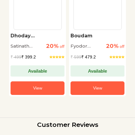
Dhoday
Boudam
C
Charitmanas
20%
20%
Satinath
Fyodor
M
off
off
off
Bhaduri
Dostoyevsky
₹
499
₹ 399.2
₹
599
₹ 479.2
₹
Available
Available
View
View
Customer Reviews