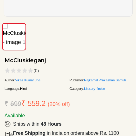
McCluskieganj
(0)
Author:
Vikas Kumar Jha
Publisher:
Rajkamal Prakashan Samuh
Language:
Hindi
Category:
Literary-fiction
₹ 559.2
₹
699
(20% off)
Available
Ships within
48 Hours
Free Shipping
in India on orders above Rs. 1100