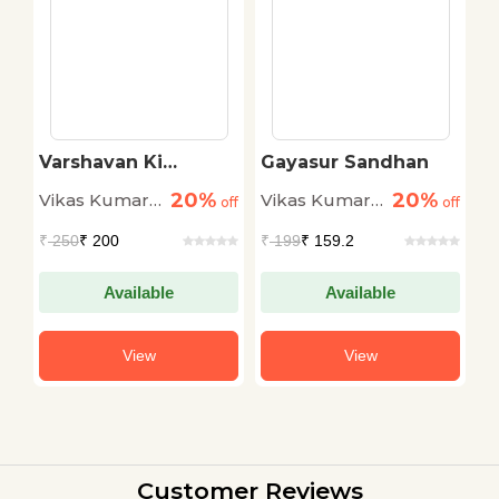
Varshavan Ki
Gayasur Sandhan
U
Roopkatha
U
20%
20%
Vikas Kumar
Vikas Kumar
V
off
off
off
Jha
Jha
J
₹
250
₹ 200
₹
199
₹ 159.2
₹
Available
Available
View
View
Customer Reviews