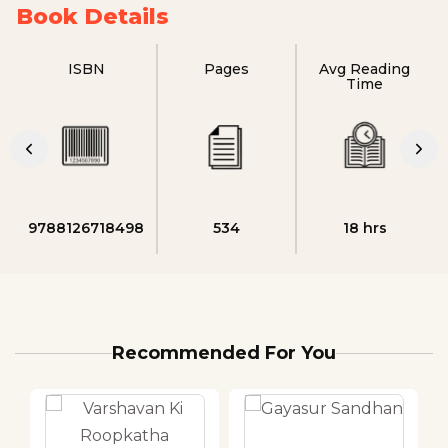
Book Details
ISBN
Pages
Avg Reading
Time
9788126718498
534
18 hrs
Recommended For You