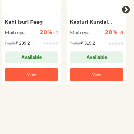
Kahi Isuri Faag
Kasturi Kundal
Basei
20%
20%
Maitreyi
Maitreyi
off
off
Pushpa
Pushpa
₹
299
₹ 239.2
₹
399
₹ 319.2
Available
Available
View
View