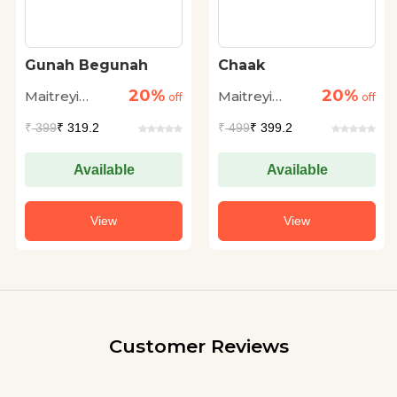
Gunah Begunah
Chaak
20%
20%
Maitreyi
Maitreyi
off
off
Pushpa
Pushpa
₹
399
₹ 319.2
₹
499
₹ 399.2
Available
Available
View
View
Customer Reviews