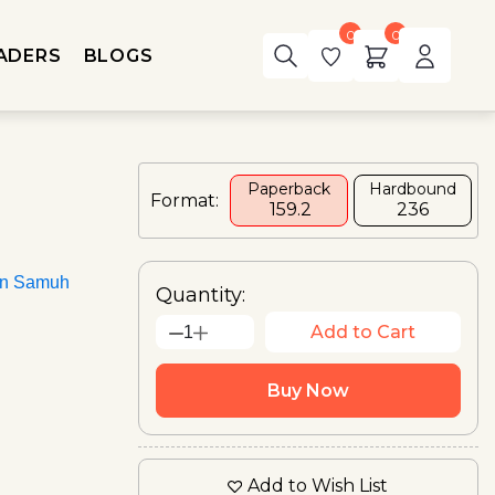
0
0
ADERS
BLOGS
Paperback
Hardbound
Format:
₹ 159.2
₹236
an Samuh
Quantity:
Add to Cart
1
Buy Now
Add to Wish List