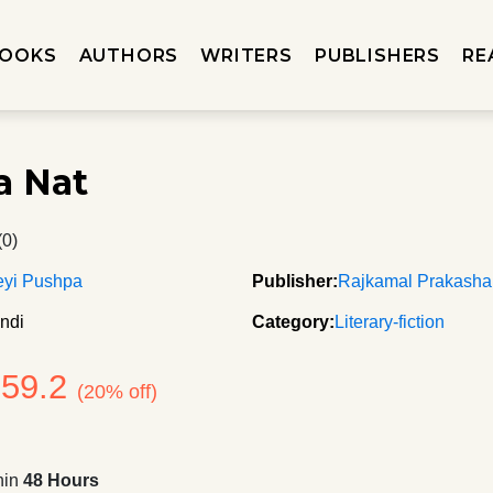
OOKS
AUTHORS
WRITERS
PUBLISHERS
RE
a Nat
(0)
eyi Pushpa
Publisher:
Rajkamal Prakash
ndi
Category:
Literary-fiction
159.2
(20% off)
hin
48 Hours