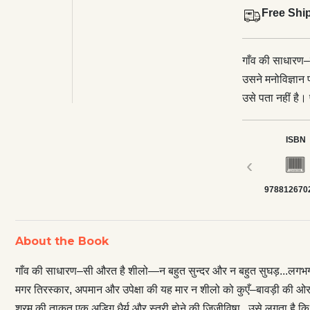
Free Shi
गाँव की साधारण
उसने मनोविज्ञान 
उसे पता नहीं है
न शीलो को कुएँ
वशीकरण के सारे 
ISBN
और श्रम की ताक़
‹
की छठी अँगुली ह
978812670
की शीलो हिन्दी उ
पारिवारिक सहजता
शक्ति’ को फ़ोकस
About the Book
बालकिशन की! हाँ,
ज़रूर उद्भासित ह
गाँव की साधारण–सी औरत है शीलो—न बहुत सुन्दर और न बहुत सुघड़...लगभग अ
उपन्यास है…।
मगर तिरस्कार, अपमान और उपेक्षा की यह मार न शीलो को कुएँ–बावड़ी की ओ
श्रम की ताक़त एक अडिग धैर्य और स्त्री होने की जिजीविषा...उसे लगता है