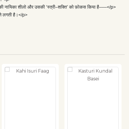
ानी की नायिका शीलो और उसकी ‘स्त्री–शक्ति’ को फ़ोकस किया है–––</p>
ोने लगती है।</p>