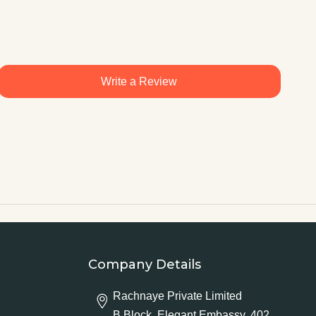
Write a Review
Company Details
Rachnaye Private Limited
B Block, Elegant Embassy, 402,