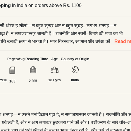
pping
in India on orders above Rs. 1100
–सी औरत है शीलो—न बहुत सुन्दर और न बहुत सुघड़...लगभग अनपढ़—न
पढ़ा है, न समाजशास्त्र जानती है। राजनीति और स्त्री–विमर्श की भाषा का भी
। पति उसकी छाया से भागता है। मगर तिरस्कार, अपमान और उपेक्षा की यह मार
Read m
–बावड़ी की ओर धकेलती है, और न आग लगाकर छुटकारा पाने की ओर।
तीर–तरकश टूट जाने के बाद उसके पास रह जाता है जीने का नि:शब्द संकल्प
Pages
Avg Reading Time
Age
Country of Origin
त एक अडिग धैर्य और स्त्री होने की जिजीविषा...उसे लगता है कि उसके हाथ
ी उसका भाग्य लिख रही है...और उसे ही बदलना होगा।</p> <p>‘झूला नट’
2916
18+ yrs
India
पन्यास के कुछ न भूले जा सकनेवाले चरित्रों में एक है। बेहद आत्मीय,
5 hrs
163
 के साथ मैत्रेयी ने इस जटिल कहानी की नायिका शीलो और उसकी ‘स्त्री–
 किया है–––</p> <p>पता नहीं ‘झूला नट’ शीलो की कहानी है या
 अन्त तक, प्रकृति और पुरुष की यह ‘लीला’ एक अप्रत्याशित उदात्त अर्थ में
ोने लगती है।</p> <p>निश्चय ही ‘झूला नट’ हिन्दी का एक विशिष्ट लघु
नपढ़—न उसने मनोविज्ञान पढ़ा है, न समाजशास्त्र जानती है। राजनीति और स्त्र
र धकेलती है, और न आग लगाकर छुटकारा पाने की ओर। वशीकरण के सारे तीर–तरक
 कि उसके हाथ की छठी अँगुली ही उसका भाग्य लिख रही है...और उसे ही बदलना हो