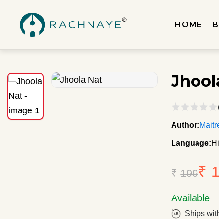
HOME
B
Jhool
Author:
Maitr
Language:
Hi
₹ 
₹
199
Available
Ships wit