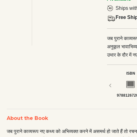
Ships wit
Free Shi
जब पुराने काव्यर
अनुकूल भावाभिव्य
उभार के दौर में न
व्हिटमैन, वड् र्स
नई संरचनाएँ अस्त
ISBN
अवधारणा छायावाद
‹
छाया’ से। माना 
978812672
मानते हैं। बावजू
मुक्तिबोध से आर
चौधरी की ‘मुक्त
About the Book
प्रसंग’ कविता ए
जाने की पीड़ा को 
जब पुराने काव्यरूप नए कथ्य को अभिव्यक्त करने में असमर्थ हो जाते हैं तो रच