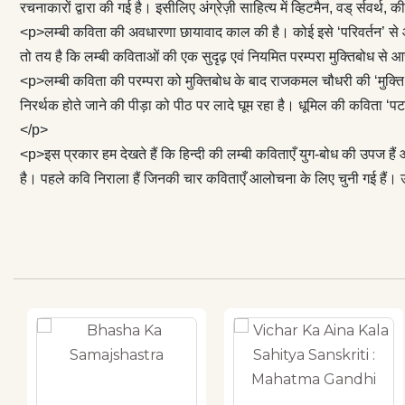
कविता है। यह क
रचनाकारों द्वारा की गई है। इसीलिए अंग्रेज़ी साहित्य में व्हिटमैन, वड् र्सवर्
आज़ादी के मोह और
<p>लम्बी कविता की अवधारणा छायावाद काल की है। कोई इसे ‘परिवर्तन’ से आ
कविताएँ युग-बोध
तो तय है कि लम्बी कविताओं की एक सुदृढ़ एवं नियमित परम्परा मुक्तिबोध से 
कविताओं का लेखन
<p>लम्बी कविता की परम्परा को मुक्तिबोध के बाद राजकमल चौधरी की ‘मुक्त
शामिल है। पहले 
निरर्थक होते जाने की पीड़ा को पीठ पर लादे घूम रहा है। धूमिल की कविता 
अज्ञेय, मुक्तिबो
</p>
<p>इस प्रकार हम देखते हैं कि हिन्दी की लम्बी कविताएँ युग-बोध की उपज है
है। पहले कवि निराला हैं जिनकी चार कविताएँ आलोचना के लिए चुनी गई हैं। 