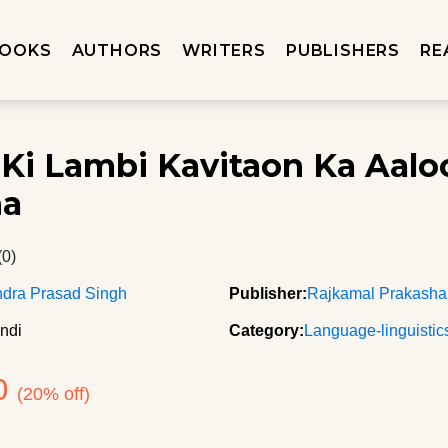
OOKS
AUTHORS
WRITERS
PUBLISHERS
RE
 Ki Lambi Kavitaon Ka Aal
ha
(0)
ndra Prasad Singh
Publisher:
Rajkamal Prakash
ndi
Category:
Language-linguistic
0
(20% off)