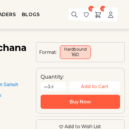
0
0
ADERS
BLOGS
ochana
Hardbound
Format:
₹160
Quantity:
an Samuh
Add to Cart
1
s
Buy Now
Add to Wish List