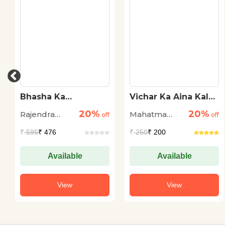
Bhasha Ka
Vichar Ka Aina Kala
Samajshastra
Sahitya Sanskriti :
20%
20%
Rajendra
Mahatma
off
Mahatma Gandhi
off
Prasad Singh
Gandhi
₹
595
₹ 476
₹
250
₹ 200
Available
Available
View
View