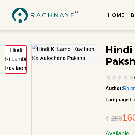
HOME
B
Hindi
Paks
Author:
Raje
Language:
Hi
16
₹
200
Available