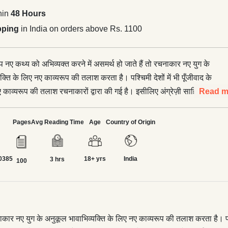
hin
48 Hours
pping
in India on orders above Rs. 1100
ूप नए कथ्य को अभिव्यक्त करने में असमर्थ हो जाते हैं तो रचनाकार नए युग के
क्ति के लिए नए काव्यरूप की तलाश करता है। पश्चिमी देशों में भी पूँजीवाद के
ए काव्यरूप की तलाश रचनाकारों द्वारा की गई है। इसीलिए अंग्रेज़ी साहित्य में
Read m
वर्थ, कीट्स आदि ने लम्बी कविताएँ रचीं। आधुनिक हिन्दी के छायावाद युग में भी
ित्व में आती हैं और नए काव्यरूप बनते हैं।</p> <p>लम्बी कविता की
Pages
Avg Reading Time
Age
Country of Origin
 काल की है। कोई इसे ‘परिवर्तन’ से आरम्भ मानता है तो कोई इसे ‘प्रलय की
जाता है कि कुछ आलोचक ‘राम की शक्ति-पूजा’ से लम्बी कविता का आरम्भ
0385
18+ yrs
India
द इसके इतना तो तय है कि लम्बी कविताओं की एक सुदृढ़ एवं नियमित परम्परा
3 hrs
100
म्भ होती है।</p> <p>लम्बी कविता की परम्परा को मुक्तिबोध के बाद राजकमल
ि प्रसंग’ और धूमिल की ‘पटकथा’ आगे बढ़ाती है। राजकमल चौधरी की ‘मुक्ति
क ऐसे आदमी के भटकाव की कविता है, जो सार्थकता की तलाश में निरर्थक होते
पीठ पर लादे घूम रहा है। धूमिल की कविता ‘पटकथा’ भी राजनीति-केन्द्रित
नाकार नए युग के अनुकूल भावाभिव्यक्ति के लिए नए काव्यरूप की तलाश करता है। पश्च