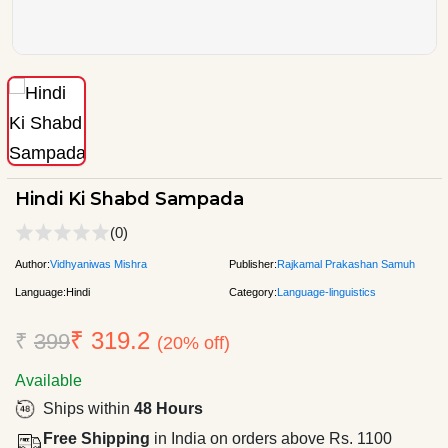
Hindi Ki Shabd Sampada
(0)
Author:
Vidhyaniwas Mishra
Publisher:
Rajkamal Prakashan Samuh
Language:
Hindi
Category:
Language-linguistics
₹ 319.2
₹
399
(20% off)
Available
Ships within
48 Hours
Free Shipping
in India on orders above Rs. 1100