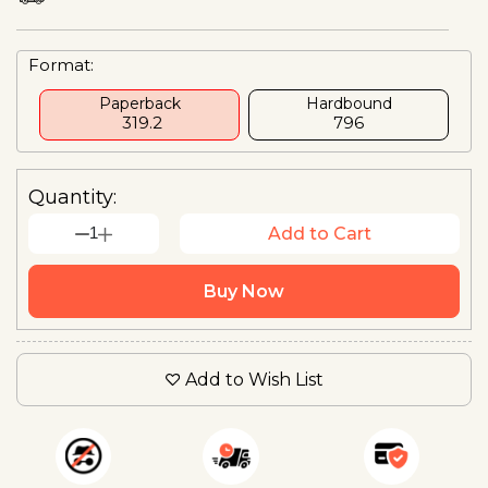
Format:
Paperback
Hardbound
₹ 319.2
₹796
Quantity:
1
Add to Cart
Buy Now
Add to Wish List