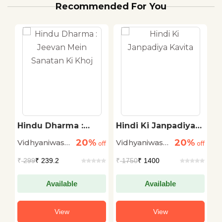
Recommended For You
Hindu Dharma :
Hindi Ki Janpadiya
B
Jeevan Mein
Kavita
K
20%
20%
Vidhyaniwas
Vidhyaniwas
V
off
Sanatan Ki Khoj
off
off
Mishra
Mishra
M
₹
299
₹ 239.2
₹
1750
₹ 1400
₹
Available
Available
View
View