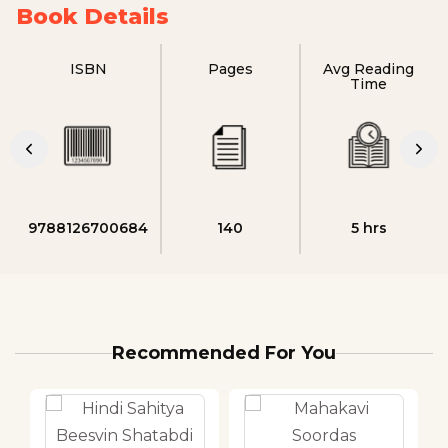
Book Details
ISBN
Pages
Avg Reading
Time
9788126700684
140
5 hrs
Recommended For You