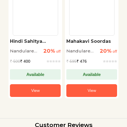
Hindi Sahitya
Mahakavi Soordas
V
Beesvin Shatabdi
S
20%
20%
Nandulare
Nandulare
M
off
off
off
M
Vajpeyi
Vajpeyi
G
₹
500
₹ 400
₹
595
₹ 476
₹
Available
Available
View
View
Customer Reviews