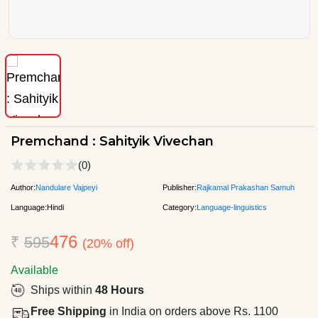
Premchand : Sahityik Vivechan
(0)
Author:
Nandulare Vajpeyi
Publisher:
Rajkamal Prakashan Samuh
Language:
Hindi
Category:
Language-linguistics
476
₹
595
(20% off)
Available
Ships within
48 Hours
Free Shipping
in India on orders above Rs. 1100