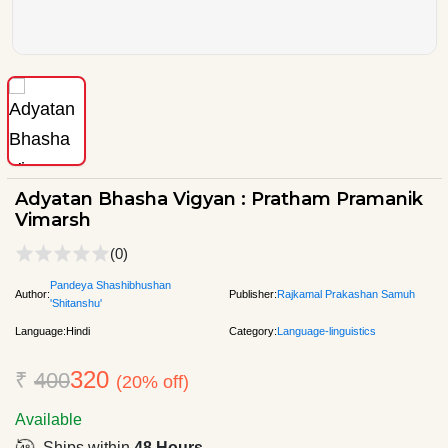
Adyatan Bhasha Vigyan : Pratham Pramanik
Vimarsh
(0)
Pandeya Shashibhushan
Author:
Publisher:
Rajkamal Prakashan Samuh
'Shitanshu'
Language:
Hindi
Category:
Language-linguistics
320
₹
400
(20% off)
Available
Ships within
48 Hours