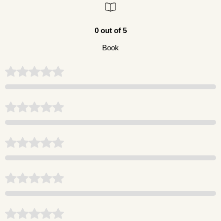
0 out of 5
Book