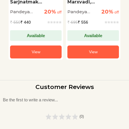
Sarjnatmak
Marxvadi,
V
Kavyalochan
Samajshastriya Aur
S
20%
20%
Pandeya
Pandeya
M
off
off
Aitihasik Alochna
off
M
Shashibhushan
Shashibhushan
G
₹
550
₹ 440
₹
695
₹ 556
₹
'Shitanshu'
'Shitanshu'
Available
Available
View
View
Customer Reviews
Be the first to write a review...
(0)