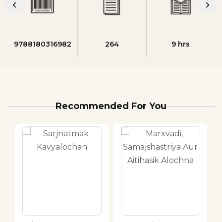
9788180316982
264
9 hrs
Recommended For You