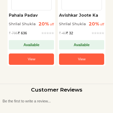
Pahala Padav
Avishkar Joote Ka
U
K
20%
20%
Shrilal Shukla
Shrilal Shukla
S
off
off
off
₹
795
₹ 636
₹
40
₹ 32
₹
Available
Available
View
View
Customer Reviews
Be the first to write a review...