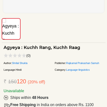
Agyeya : Kuchh Rang, Kuchh Raag
(0)
Author:
Shrilal Shukla
Publisher:
Rajkamal Prakashan Samuh
Language:
Hindi
Category:
Language-linguistics
120
₹
150
(20% off)
Unavailable
Ships within
48 Hours
Free Shipping
in India on orders above Rs. 1100