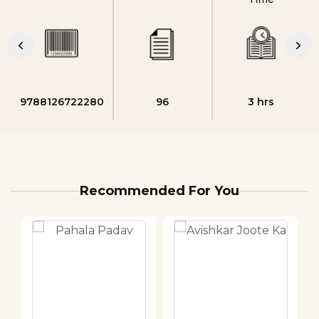
9788126722280
96
3 hrs
Recommended For You