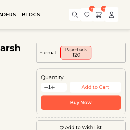
0
0
ADERS
BLOGS
marsh
Paperback
Format:
₹ 120
Quantity:
Add to Cart
1
Buy Now
Add to Wish List