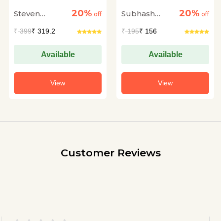
Chaukidari
Samvidhan :
20%
20%
Steven
Subhash
off
Sankshipt Parichay
off
Levitsky and
Kashyap
₹
399
₹ 319.2
₹
195
₹ 156
Daniel Ziblatt
Available
Available
View
View
Customer Reviews