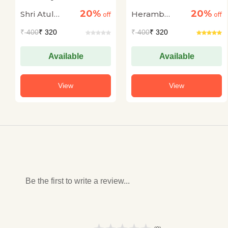
Neeti-2020 :
'Satyagrah' Ki Yatra
20%
20%
Shri Atul
Heramb
Bhartiyata Ka
off
off
Punarutthan
Kothari
Chaturvedi
₹
400
₹ 320
₹
400
₹ 320
Available
Available
View
View
Be the first to write a review...