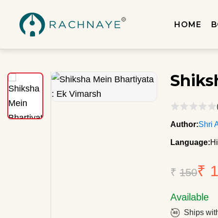
HOME
B
Shiks
Author:
Shri 
Language:
Hi
₹ 
₹
150
Available
Ships wit