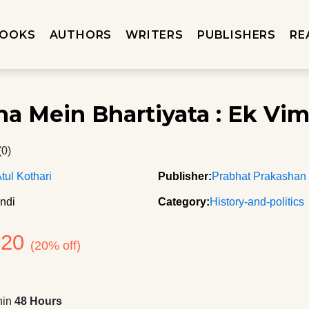
OOKS
AUTHORS
WRITERS
PUBLISHERS
RE
ha Mein Bhartiyata : Ek Vi
(0)
Atul Kothari
Publisher:
Prabhat Prakashan
ndi
Category:
History-and-politics
120
(20% off)
hin
48 Hours