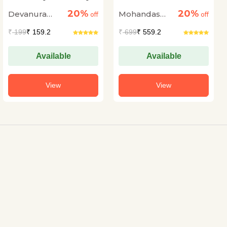
Vols. 1-2
20%
20%
Devanura
Mohandas
off
off
Mahadeva
Karamchand
₹
199
₹ 159.2
₹
699
₹ 559.2
Gandhi
Available
Available
View
View