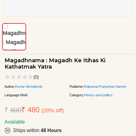
Magadhnama : Magadh Ke Itihas Ki
Kathatmak Yatra
(0)
Author:
Kumar Nirmalendu
Publisher:
Rajkamal Prakashan Samuh
Language:
Hindi
Category:
History-and-politics
₹ 480
₹
600
(20% off)
Available
Ships within
48 Hours