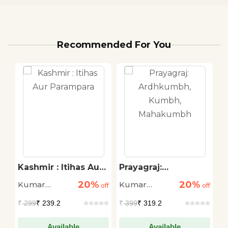
Recommended For You
in
Kashmir : Itihas Aur
Prayagraj:
D
Parampara
Ardhkumbh, Kumbh,
P
20%
20%
Kumar
Kumar
K
off
off
Mahakumbh
off
Nirmalendu
Nirmalendu
N
₹
299
₹ 239.2
₹
399
₹ 319.2
₹
Available
Available