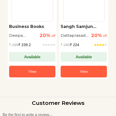
Business Books
Sangh Samjun
B
Ghetana
P
20%
20%
Deepa
Dattaprasad
D
off
off
off
m
Deshmukh
Dabholkar
₹
299
₹ 239.2
₹
280
₹ 224
₹
Available
Available
View
View
Customer Reviews
Be the first to write a review...