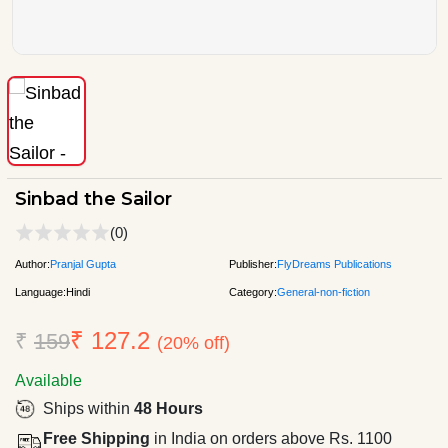
Sinbad the Sailor
(0)
Author:
Pranjal Gupta
Publisher:
FlyDreams Publications
Language:
Hindi
Category:
General-non-fiction
₹ 127.2
₹
159
(20% off)
Available
Ships within
48 Hours
Free Shipping
in India on orders above Rs. 1100