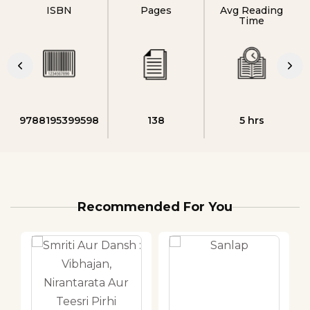
ISBN
Pages
Avg Reading
Time
9788195399598
138
5 hrs
Recommended For You