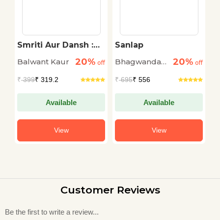
Smriti Aur Dansh :
Sanlap
M
Vibhajan, Nirantarata
20%
20%
Balwant Kaur
Bhagwandas
D
off
Aur Teesri Pirhi
off
off
Morwal
R
₹
399
₹ 319.2
₹
695
₹ 556
₹
V
Available
Available
View
View
Customer Reviews
Be the first to write a review...