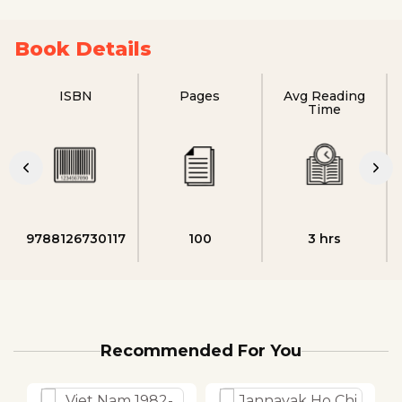
Book Details
ISBN
Pages
Avg Reading
Time
9788126730117
100
3 hrs
Recommended For You