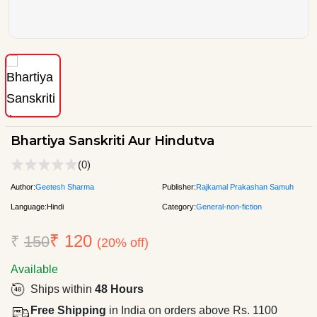
Bhartiya Sanskriti Aur Hindutva
(0)
Author:
Geetesh Sharma
Publisher:
Rajkamal Prakashan Samuh
Language:
Hindi
Category:
General-non-fiction
₹ 120
₹
150
(20% off)
Available
Ships within
48 Hours
Free Shipping
in India on orders above Rs. 1100