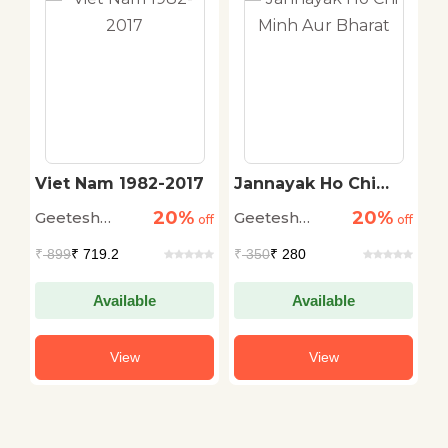
Viet Nam 1982-2017
Jannayak Ho Chi
D
Minh Aur Bharat
O
20%
20%
Geetesh
Geetesh
G
off
off
off
Sharma
Sharma
S
₹
899
₹ 719.2
₹
350
₹ 280
₹
Available
Available
View
View