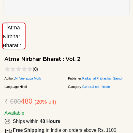
Atma Nirbhar Bharat : Vol. 2
(0)
Author:
M. Veerappa Moily
Publisher:
Rajkamal Prakashan Samuh
Language:
Hindi
Category:
General-non-fiction
480
₹
600
(20% off)
Available
Ships within
48 Hours
Free Shipping
in India on orders above Rs. 1100