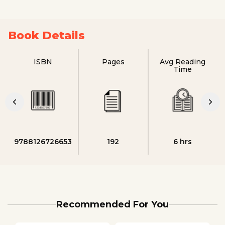
Book Details
ISBN
Pages
Avg Reading
Time
9788126726653
192
6 hrs
Recommended For You