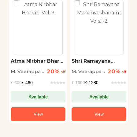
at
Atma Nirbhar Bharat
Shri Ramayana
S
: Vol. 3
Mahanveshanam :
V
20%
20%
M. Veerappa
M. Veerappa
B
off
off
Vols.1-2
off
A
Moily
Moily
₹
600
₹ 480
₹
1600
₹ 1280
₹
Available
Available
View
View