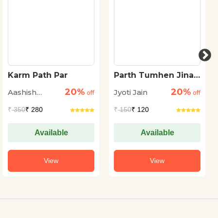
Karm Path Par
Parth Tumhen Jina
Hoga
20%
20%
Aashish
Jyoti Jain
off
off
Kumar Trivedi
₹
350
₹ 280
₹
150
₹ 120
Available
Available
View
View