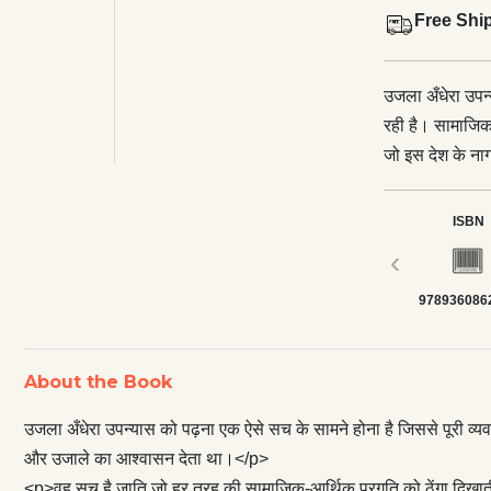
Free Shi
उजला अँधेरा उपन्
रही है। सामाजिक
जो इस देश के ना
सच है जाति जो ह
भी जहाँ की तहाँ ब
ISBN
उपन्यास अपने आप 
‹
यह उपन्यास पूछत
978936086
अभ्यस्त क्यों नही
जन्म, विवाह एवं म
कि यह कैसी व्यव
About the Book
हैं और चाहते हैं
कि एक लोकतान्त्रि
उजला अँधेरा उपन्यास को पढ़ना एक ऐसे सच के सामने होना है जिससे पूरी व्य
ऐसे तमाम सवालों 
और उजाले का आश्वासन देता था।</p>
यहाँ एक सुलगती हु
<p>वह सच है जाति जो हर तरह की सामाजिक-आर्थिक प्रगति को ठेंगा दिखाती हुई