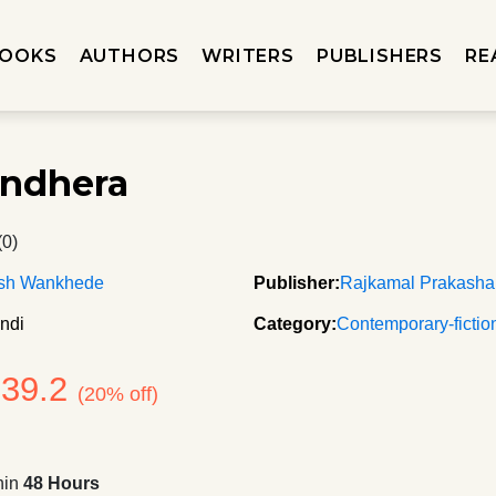
OOKS
AUTHORS
WRITERS
PUBLISHERS
RE
Andhera
(0)
ash Wankhede
Publisher:
Rajkamal Prakash
ndi
Category:
Contemporary-fictio
239.2
(20% off)
hin
48 Hours