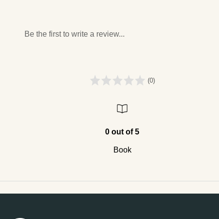
Be the first to write a review...
(0)
0 out of 5
Book