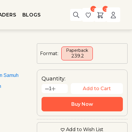
0
0
ADERS
BLOGS
Paperback
Format:
₹ 239.2
an Samuh
Quantity:
n
Add to Cart
1
Buy Now
Add to Wish List