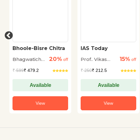
Bhoole-Bisre Chitra
IAS Today
20%
15%
Bhagwaticharan
Prof.. Vikas
off
off
Verma
Sharma
₹
599
₹ 479.2
₹
250
₹ 212.5
Available
Available
View
View