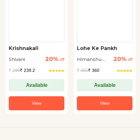
Krishnakali
Lohe Ke Pankh
20%
20%
Shivani
Himanshu
off
off
Shrivastava
₹
299
₹ 239.2
₹
450
₹ 360
Available
Available
View
View