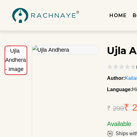
HOME
B
Ujla 
Author:
Kail
Language:
Hi
₹ 
₹
299
Available
Ships wit