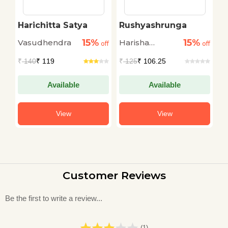
ra
Harichitta Satya
Rushyashrunga
K
15%
15%
Vasudhendra
Harisha
V
off
off
off
Hagalawadi
₹
140
₹ 119
₹
125
₹ 106.25
₹
Available
Available
View
View
Customer Reviews
Be the first to write a review...
(1)