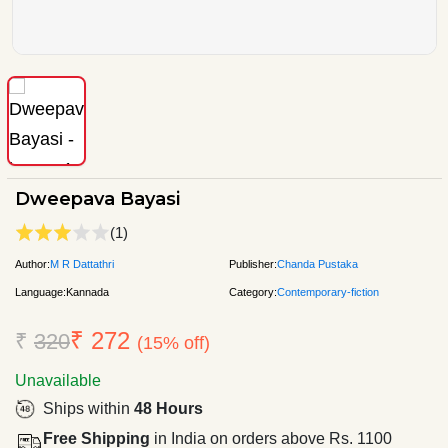
Dweepava Bayasi
(1)
Author:
M R Dattathri
Publisher:
Chanda Pustaka
Language:
Kannada
Category:
Contemporary-fiction
₹ 272
₹
320
(15% off)
Unavailable
Ships within
48 Hours
Free Shipping
in India on orders above Rs. 1100