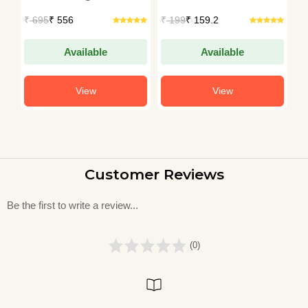
Verma
₹
695
₹ 556
₹
199
₹ 159.2
₹
Available
Available
View
View
Customer Reviews
Be the first to write a review...
(0)