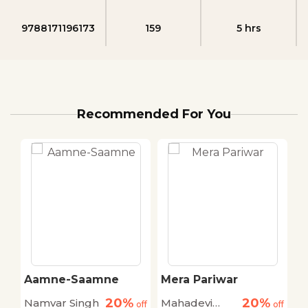
9788171196173
159
5 hrs
Recommended For You
Aamne-Saamne
Mera Pariwar
B
20%
20%
Namvar Singh
Mahadevi
G
off
off
off