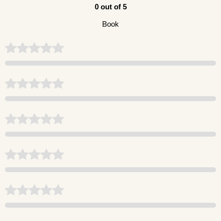
0 out of 5
Book