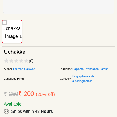
Uchakka
(0)
Author:
Laxman Gaikwad
Publisher:
Rajkamal Prakashan Samuh
Biographies-and-
Language:
Hindi
Category:
autobiographies
₹ 200
₹
250
(20% off)
Available
Ships within
48 Hours