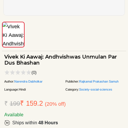
Vivek Ki Aawaj: Andhvishwas Unmulan Par
Dus Bhashan
(0)
Author:
Narendra Dabholkar
Publisher:
Rajkamal Prakashan Samuh
Language:
Hindi
Category:
Society-social-sciences
₹ 159.2
₹
199
(20% off)
Available
Ships within
48 Hours