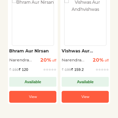
o
Bhram Aur Nirsan
Vishwas Aur
V
Andhvishwas
P
20%
20%
Narendra
Narendra
N
off
off
off
Dabholkar
Dabholkar
D
₹
150
₹ 120
₹
199
₹ 159.2
₹
Available
Available
View
View