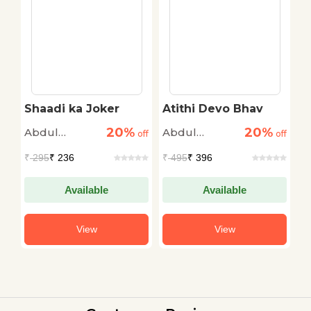
Shaadi ka Joker
Atithi Devo Bhav
R
20%
20%
Abdul
Abdul
A
off
off
off
Bismillah
Bismillah
B
₹
295
₹ 236
₹
495
₹ 396
₹
Available
Available
View
View