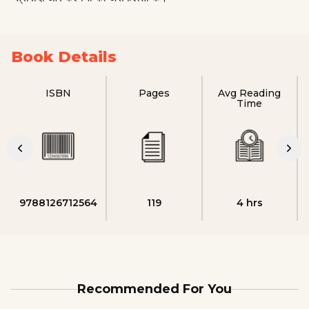
Book Details
ISBN
Pages
Avg Reading
Time
9788126712564
119
4 hrs
Recommended For You