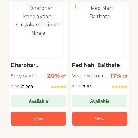
Dharohar
Ped Nahi Baithate
K
Kahaniyaan :
M
20%
17%
Suryakant
Vinod Kumar
M
off
Suryakant Tripathi
off
off
‘Nirala’
Tripathi
Shukla
₹
250
₹ 200
₹
100
₹ 83
₹
'Nirala'
Available
Available
View
View