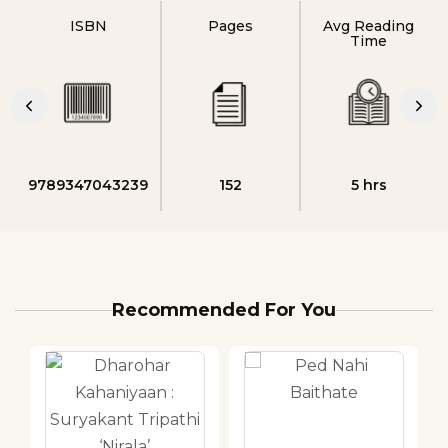
ISBN
Pages
Avg Reading
Time
9789347043239
152
5 hrs
Recommended For You