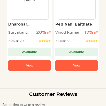
Dharohar
Ped Nahi Baithate
K
Kahaniyaan :
M
20%
17%
Suryakant
Vinod Kumar
M
off
Suryakant Tripathi
off
off
‘Nirala’
Tripathi
Shukla
₹
250
₹ 200
₹
100
₹ 83
₹
'Nirala'
Available
Available
View
View
Customer Reviews
Be the first to write a review...